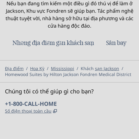
Nếu bạn đang tìm kiếm một điều gì đó thú vị để làm ở
Jackson, Khu vực Fondren sẽ giúp bạn. Tác phẩm nghệ
thuật tuyệt vời, nhà hàng sở hữu tại địa phương và các
cửa hàng độc đáo.
Những địa điểm gần khách sạn
Sân bay
Địa điểm
/
Hoa Kỳ
/
Mississippi
/
Khách
sạn Jackson
/
Homewood Suites by Hilton Jackson Fondren Medical District
Chúng tôi có thể giúp gì cho bạn?
Điện thoại:
+1-800-CALL-HOME
,
Mở thẻ mới
Số điện thoại toàn cầu
x
facebook
instagram
,
Mở tab mới
,
Mở tab mới
,
Mở tab mới