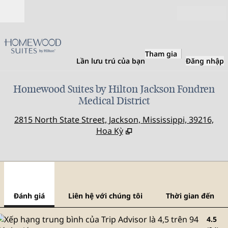
Bỏ qua nội dung
Mở
Tham gia
Lần lưu trú của bạn
Đăng nhập
Homewood Suites by Hilton Jackson Fondren
Medical District
,
M
2815 North State Street, Jackson, Mississippi, 39216,
Hoa Kỳ
1
/
12
hình ảnh trước
hình
1/12
Liên hệ với chúng tôi
Đánh giá
Liên hệ với chúng tôi
Thời gian đến
4.5