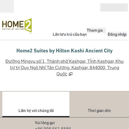
Bỏ qua nội dung
Mở
Tham gia
Lần lưu trú của bạn
Đăng nhập
Home2 Suites by Hilton Kashi Ancient City
,
M
Đường Mingyu số 1, Thành phố Kashgar, Tỉnh Kashgar, Khu
tự trị Duy Ngô Nhĩ Tân Cương, Kashgar, 844000, Trung
Quốc
1
/
12
hình ảnh trước
hình
1/12
Liên hệ với chúng tôi
Liên hệ với chúng tôi
Thời gian đến
Gọi
Vui lòng gọi
+86 998 661 8886