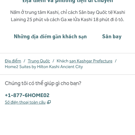
Địa điểm và phương tiện di chuyển
Nằm ở trung tâm Kashi, chỉ cách Sân bay Quốc tế Kashi
Laining 25 phút và cách Ga xe lửa Kashi 18 phút đi ô tô.
Những địa điểm gần khách sạn
Sân bay
Địa điểm
/
Trung Quốc
/
Khách
sạn Kashgar Prefecture
/
Home2 Suites by Hilton Kashi Ancient City
Chúng tôi có thể giúp gì cho bạn?
Điện thoại:
+1-877-6HOME02
,
Mở thẻ mới
Số điện thoại toàn cầu
x
facebook
instagram
,
Mở tab mới
,
Mở tab mới
,
Mở tab mới