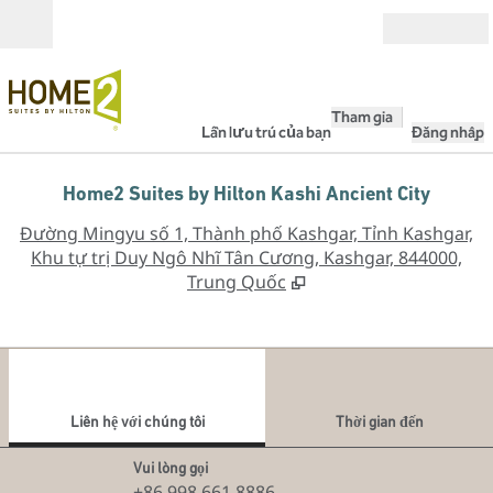
Bỏ qua nội dung
Mở
Tham gia
Lần lưu trú của bạn
Đăng nhập
Home2 Suites by Hilton Kashi Ancient City
,
M
Đường Mingyu số 1, Thành phố Kashgar, Tỉnh Kashgar,
Khu tự trị Duy Ngô Nhĩ Tân Cương, Kashgar, 844000,
Trung Quốc
1
/
12
hình ảnh trước
hình
1/12
Liên hệ với chúng tôi
Liên hệ với chúng tôi
Thời gian đến
Gọi
Vui lòng gọi
+86 998 661 8886