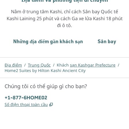
Nằm ở trung tâm Kashi, chỉ cách Sân bay Quốc tế
Kashi Laining 25 phút và cách Ga xe lửa Kashi 18 phút
đi ô tô.
Những địa điểm gần khách sạn
Sân bay
Địa điểm
/
Trung Quốc
/
Khách
sạn Kashgar Prefecture
/
Home2 Suites by Hilton Kashi Ancient City
Chúng tôi có thể giúp gì cho bạn?
Điện thoại:
+1-877-6HOME02
,
Mở thẻ mới
Số điện thoại toàn cầu
x
facebook
instagram
,
Mở tab mới
,
Mở tab mới
,
Mở tab mới