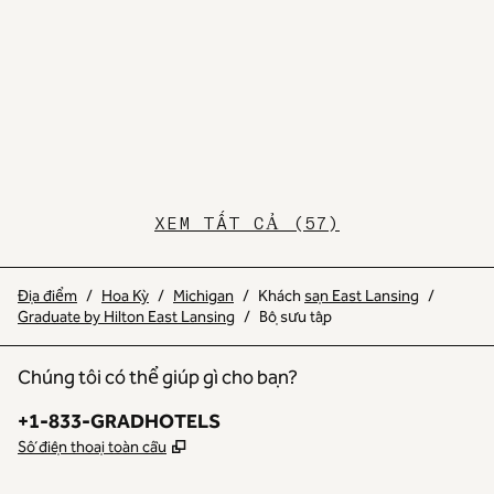
XEM TẤT CẢ (57)
Địa điểm
/
Hoa Kỳ
/
Michigan
/
Khách
sạn East Lansing
/
Graduate by Hilton East Lansing
/
Bộ sưu tập
Chúng tôi có thể giúp gì cho bạn?
Điện thoại:
+1-833-GRADHOTELS
,
Mở thẻ mới
Số điện thoại toàn cầu