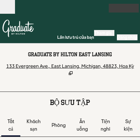
Bỏ qua nội dung
Mở
Tham gia
Lần lưu trú của bạn
Đăng nhập
GRADUATE BY HILTON EAST LANSING
,
M
133 Evergreen Ave., East Lansing, Michigan, 48823, Hoa Kỳ
BỘ SƯU TẬP
Tất
Khách
Ăn
Tiện
Sự
Phòng
cả
sạn
uống
nghi
kiện