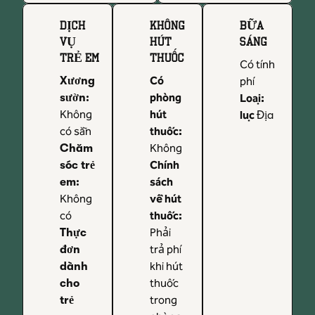
DỊCH
KHÔNG
BỮA
VỤ
HÚT
SÁNG
TRẺ EM
THUỐC
Có tính
Có
Xương
phí
phòng
sườn
:
Loại:
Không
hút
lục
Địa
có sẵn
thuốc:
Không
Chăm
Chính
sóc trẻ
sách
em
:
Không
về hút
có
thuốc:
Phải
Thực
trả phí
đơn
khi hút
dành
thuốc
cho
trong
trẻ