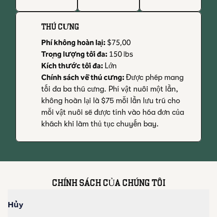
THÚ CƯNG
Phí không hoàn lại:
$75,00
Trọng lượng tối đa:
150 lbs
Kích thước tối đa:
Lớn
Chính sách về thú cưng:
Được phép mang
tối đa ba thú cưng. Phí vật nuôi một lần,
không hoàn lại là $75 mỗi lần lưu trú cho
mỗi vật nuôi sẽ được tính vào hóa đơn của
khách khi làm thủ tục chuyến bay.
CHÍNH SÁCH CỦA CHÚNG TÔI
Hủy