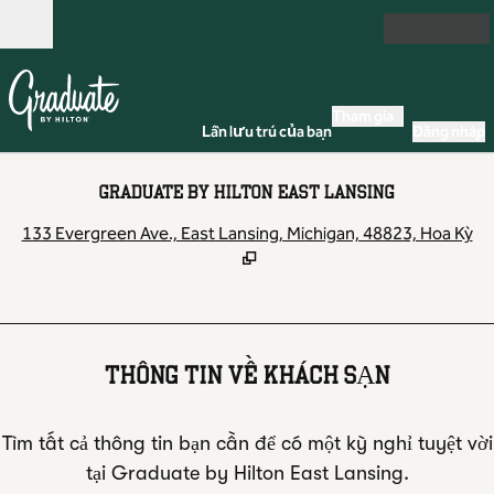
Bỏ qua nội dung
Mở
Tham gia
Lần lưu trú của bạn
Đăng nhập
GRADUATE BY HILTON EAST LANSING
,
M
133 Evergreen Ave., East Lansing, Michigan, 48823, Hoa Kỳ
THÔNG TIN VỀ KHÁCH SẠN
Tìm tất cả thông tin bạn cần để có một kỳ nghỉ tuyệt vời
tại Graduate by Hilton East Lansing.