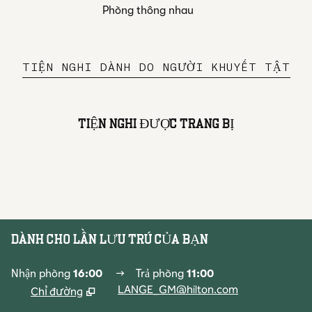
Phòng thông nhau
TIỆN NGHI DÀNH DO NGƯỜI KHUYẾT TẬT
TIỆN NGHI ĐƯỢC TRANG BỊ
PHÒNG TẬP THỂ DỤC
DÀNH CHO LẦN LƯU TRÚ CỦA BẠN
Nhận phòng
16:00
→
Trả phòng
11:00
LANGE_GM@hilton.com
Chỉ đường