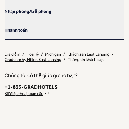
Nhận phòng/trả phòng
Thanh toán
Địa điểm
/
Hoa Kỳ
/
Michigan
/
Khách
sạn East Lansing
/
Graduate by Hilton East Lansing
/
Thông tin khách sạn
Chúng tôi có thể giúp gì cho bạn?
Điện thoại:
+1-833-GRADHOTELS
,
Mở thẻ mới
Số điện thoại toàn cầu
INSTAGRAM
KHÁC
,
MỞ TAB MỚI
,
MỞ TAB MỚI