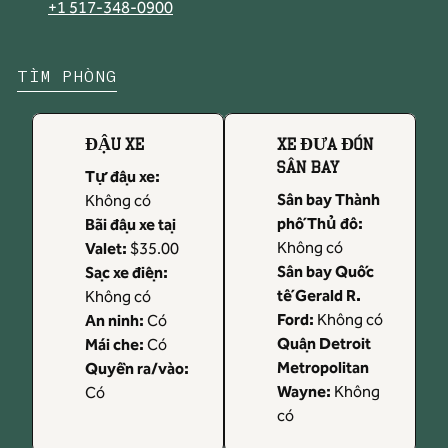
,
Mở tab mới
+1 517-348-0900
TÌM PHÒNG
ĐẬU XE
XE ĐƯA ĐÓN
SÂN BAY
Tự đậu xe
:
Sân bay Thành
Không có
phố Thủ đô
:
Bãi đậu xe tại
Không có
Valet
:
$35.00
Sân bay Quốc
Sạc xe điện
:
tế Gerald R.
Không có
Ford
:
Không có
An ninh
:
Có
Quận Detroit
Mái che
:
Có
Metropolitan
Quyền ra/vào
:
Wayne
:
Không
Có
có