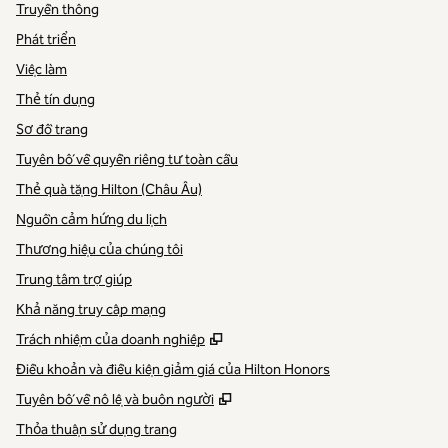
Truyền thông
Phát triển
Việc làm
Thẻ tín dụng
Sơ đồ trang
Tuyên bố về quyền riêng tư toàn cầu
Thẻ quà tặng Hilton (Châu Âu)
Nguồn cảm hứng du lịch
Thương hiệu của chúng tôi
Trung tâm trợ giúp
Khả năng truy cập mạng
,
Mở thẻ mới
Trách nhiệm của doanh nghiệp
Điều khoản và điều kiện giảm giá của Hilton Honors
,
Mở thẻ mới
Tuyên bố về nô lệ và buôn người
Thỏa thuận sử dụng trang