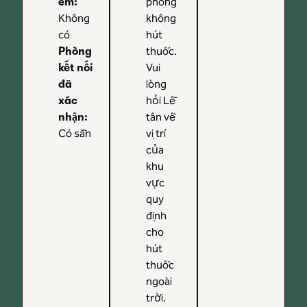
phòng
em
:
Không
không
có
hút
thuốc.
Phòng
Vui
kết nối
lòng
đã
hỏi Lễ
xác
tân về
nhận
:
Có sẵn
vị trí
của
khu
vực
quy
định
cho
hút
thuốc
ngoài
trời.