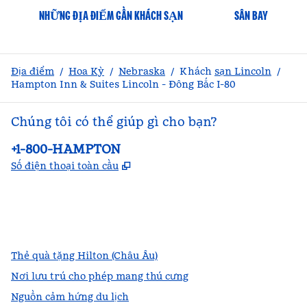
NHỮNG ĐỊA ĐIỂM GẦN KHÁCH SẠN
SÂN BAY
Địa điểm
/
Hoa Kỳ
/
Nebraska
/
Khách
sạn Lincoln
/
Hampton Inn & Suites Lincoln - Đông Bắc I-80
Chúng tôi có thể giúp gì cho bạn?
Điện thoại:
+1-800-HAMPTON
,
Mở thẻ mới
Số điện thoại toàn cầu
facebook
x
instagram
,
Mở tab mới
,
Mở tab mới
,
Mở tab mới
Thẻ quà tặng Hilton (Châu Âu)
Nơi lưu trú cho phép mang thú cưng
Nguồn cảm hứng du lịch