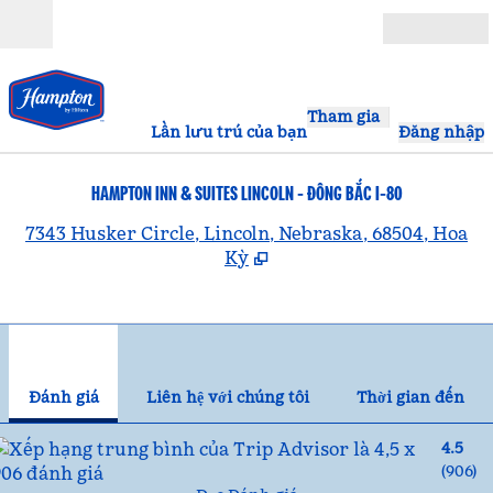
Bỏ qua nội dung
Mở
Tham gia
Lần lưu trú của bạn
Đăng nhập
HAMPTON INN & SUITES LINCOLN - ĐÔNG BẮC I-80
,
7343 Husker Circle, Lincoln, Nebraska, 68504, Hoa
Kỳ
1
/
12
hình ảnh trước
hìn
1/12
Liên hệ với chúng tôi
Đánh giá
Liên hệ với chúng tôi
Thời gian đến
4.5
(
906
)