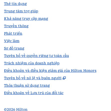
Thẻ tín dụng
Trung tâm trợ giúp
Khả năng truy cập mạng
Truyền thông
Phát triển
Việc làm
Sơ đồ trang
Tuyên bố về quyền riêng tư toàn cầu
Trách nhiệm của doanh nghiệp
Điều khoản và điều kiện giảm giá của Hilton Honors
,
Mở thẻ mới
Tuyên bố về nô lệ và buôn người
Thỏa thuận sử dụng trang
Điều khoản về Lưu trú của đối tác
©
2026
Hilton