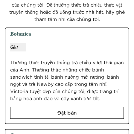
của chúng tôi. Để thưởng thức trà chiều thực vật
truyền thống hoặc đồ uống trước nhà hát, hãy ghé
thăm tâm nhĩ của chúng tôi.
1
/
3
hình ảnh trước
hình ản
1/3
Botanica
Giờ
Hiển thị giờ cho Botanica
Thưởng thức truyền thống trà chiều vượt thời gian 
của Anh. Thưởng thức những chiếc bánh 
sandwich tinh tế, bánh nướng mới nướng, bánh 
ngọt và trà Newby cao cấp trong tâm nhĩ 
Victoria tuyệt đẹp của chúng tôi, được trang trí 
bằng hoa anh đào và cây xanh tươi tốt.
Đặt bàn
1
/
3
hình ảnh trước
hình ản
1/3