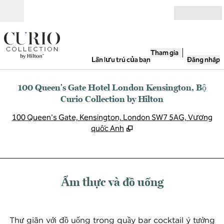
Bỏ qua nội dung
Mở
Tham gia
Lần lưu trú của bạn
Đăng nhập
100 Queen's Gate Hotel London Kensington, Bộ
Curio Collection by Hilton
,
M
100 Queen's Gate, Kensington, London SW7 5AG, Vương
quốc Anh
Ẩm thực và đồ uống
Thư giãn với đồ uống trong quầy bar cocktail ý tưởng