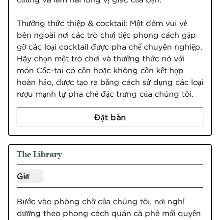
Thưởng thức thiệp & cocktail: Một đêm vui vẻ 
bên ngoài nơi các trò chơi tiệc phong cách gặp 
gỡ các loại cocktail được pha chế chuyên nghiệp. 
Hãy chọn một trò chơi và thưởng thức nó với 
món Cốc-tai có cồn hoặc không cồn kết hợp 
hoàn hảo, được tạo ra bằng cách sử dụng các loại 
rượu mạnh tự pha chế đặc trưng của chúng tôi.
Đặt bàn
1
/
2
hình ảnh trước
hình ản
1/2
The Library
Giờ
Hiển thị giờ cho Thư viện
Bước vào phòng chờ của chúng tôi, nơi nghỉ 
dưỡng theo phong cách quán cà phê mới quyến 