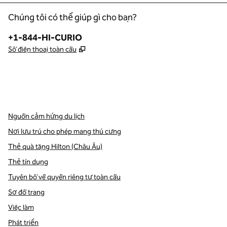
Chúng tôi có thể giúp gì cho bạn?
Điện thoại:
+1-844-HI-CURIO
,
Mở thẻ mới
Số điện thoại toàn cầu
x
facebook
instagram
,
Mở tab mới
,
Mở tab mới
,
Mở tab mới
Nguồn cảm hứng du lịch
Nơi lưu trú cho phép mang thú cưng
Thẻ quà tặng Hilton (Châu Âu)
Thẻ tín dụng
Tuyên bố về quyền riêng tư toàn cầu
Sơ đồ trang
Việc làm
Phát triển