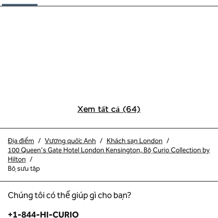
Xem tất cả (64)
Địa điểm
/
Vương quốc Anh
/
Khách sạn London
/
100 Queen's Gate Hotel London Kensington, Bộ Curio Collection by
Hilton
/
Bộ sưu tập
Chúng tôi có thể giúp gì cho bạn?
Điện thoại:
+1-844-HI-CURIO