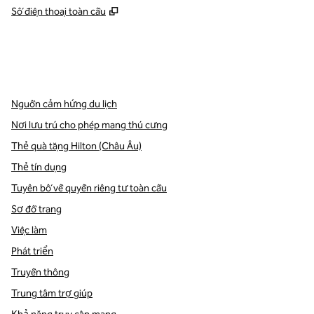
,
Mở thẻ mới
Số điện thoại toàn cầu
x
facebook
instagram
,
Mở tab mới
,
Mở tab mới
,
Mở tab mới
Nguồn cảm hứng du lịch
Nơi lưu trú cho phép mang thú cưng
Thẻ quà tặng Hilton (Châu Âu)
Thẻ tín dụng
Tuyên bố về quyền riêng tư toàn cầu
Sơ đồ trang
Việc làm
Phát triển
Truyền thông
Trung tâm trợ giúp