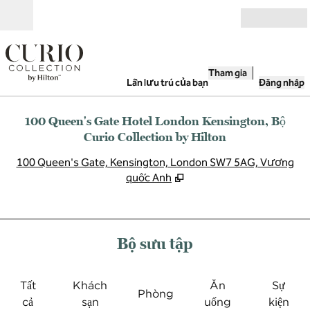
Bỏ qua nội dung
Mở
Tham gia
Lần lưu trú của bạn
Đăng nhập
100 Queen's Gate Hotel London Kensington, Bộ
Curio Collection by Hilton
,
M
100 Queen's Gate, Kensington, London SW7 5AG, Vương
quốc Anh
Bộ sưu tập
Tất
Khách
Ăn
Sự
Phòng
cả
sạn
uống
kiện