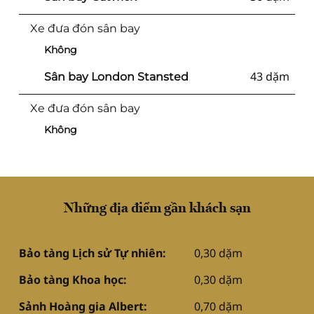
Xe đưa đón sân bay
Không
43 dặm
Sân bay London Stansted
Xe đưa đón sân bay
Không
Những địa điểm gần khách sạn
Bảo tàng Lịch sử Tự nhiên:
0,30 dặm
Bảo tàng Khoa học:
0,30 dặm
Sảnh Hoàng gia Albert:
0,70 dặm