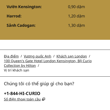
Vườn Kensington:
0,90 dặm
Harrod:
1,20 dặm
Sảnh Cadogan:
1,30 dặm
Địa điểm
/
Vương quốc Anh
/
Khách sạn London
/
100 Queen's Gate Hotel London Kensington, Bộ Curio
Collection by Hilton
/
Vị trí khách sạn
Chúng tôi có thể giúp gì cho bạn?
Điện thoại:
+1-844-HI-CURIO
,
Mở thẻ mới
Số điện thoại toàn cầu