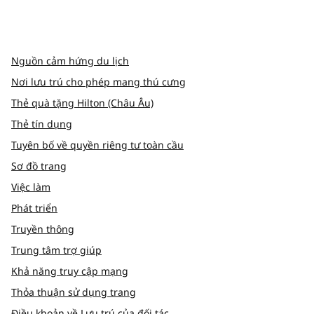
x
facebook
instagram
,
Mở tab mới
,
Mở tab mới
,
Mở tab mới
Nguồn cảm hứng du lịch
Nơi lưu trú cho phép mang thú cưng
Thẻ quà tặng Hilton (Châu Âu)
Thẻ tín dụng
Tuyên bố về quyền riêng tư toàn cầu
Sơ đồ trang
Việc làm
Phát triển
Truyền thông
Trung tâm trợ giúp
Khả năng truy cập mạng
Thỏa thuận sử dụng trang
Điều khoản về Lưu trú của đối tác