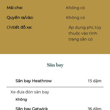
Mái che:
Không có
Quyền ra/vào:
Không có
Chi
tiết đỗ xe:
Áp dụng phí, tùy
thuộc vào tình
trạng sẵn có
Sân bay
15 dặm
Sân bay Heathrow
Xe đưa đón sân bay
Không
36 dặm
Sân bay Gatwick