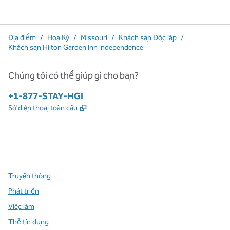
Địa điểm
/
Hoa Kỳ
/
Missouri
/
Khách
sạn Độc lập
/
Khách sạn Hilton Garden Inn Independence
Chúng tôi có thể giúp gì cho bạn?
Điện thoại:
+1-877-STAY-HGI
,
Mở thẻ mới
Số điện thoại toàn cầu
x
facebook
instagram
,
Mở tab mới
,
Mở tab mới
,
Mở tab mới
Truyền thông
Phát triển
Việc làm
Thẻ tín dụng