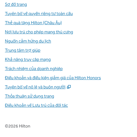
Sơ đồ trang
Tuyên bố về quyền riêng tư toàn cầu
Thẻ quà tặng Hilton (Châu Âu)
Nơi lưu trú cho phép mang thú cưng
Nguồn cảm hứng du lịch
Trung tâm trợ giúp
Khả năng truy cập mạng
Trách nhiệm của doanh nghiệp
Điều khoản và điều kiện giảm giá của Hilton Honors
,
Mở thẻ mới
Tuyên bố về nô lệ và buôn người
Thỏa thuận sử dụng trang
Điều khoản về Lưu trú của đối tác
©
2026
Hilton