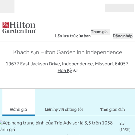
Bỏ qua nội dung
Mở
Tham gia
Lần lưu trú của bạn
Đăng nhập
Khách sạn Hilton Garden Inn Independence
,
M
19677 East Jackson Drive, Independence, Missouri, 64057,
Hoa Kỳ
1
/
12
hình ảnh trước
hình
1/12
Liên hệ với chúng tôi
Đánh giá
Liên hệ với chúng tôi
Thời gian đến
3,5
(
1058
)