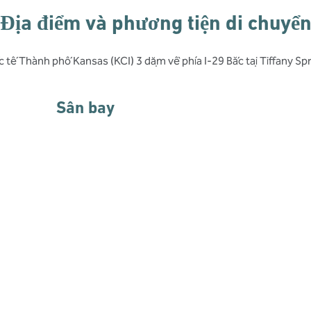
Địa điểm và phương tiện di chuyể
ế Thành phố Kansas (KCI) 3 dặm về phía I-29 Bắc tại Tiffany Spri
Sân bay