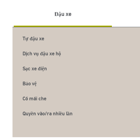
Đậu xe
Tự đậu xe
Dịch vụ đậu xe hộ
Sạc xe điện
Bảo vệ
Có mái che
Quyền vào/ra nhiều lần