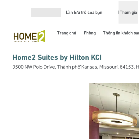
Bỏ qua nội dung
Lần lưu trú của bạn
Tham gia
Mở menu
Trang chủ
Phòng
Thông tin khách sạ
Home2 Suites by Hilton KCI
9500 NW Polo Drive, Thành phố Kansas, Missouri, 64153, 