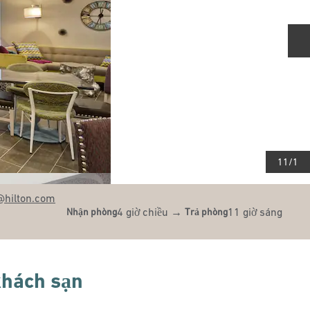
T
11
/
1
@hilton.com
4 giờ chiều
→
11 giờ sáng
Nhận phòng
Trả phòng
 khách sạn