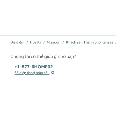
Địa điểm
/
Hoa Kỳ
/
Missouri
/
Khách
sạn Thành phố Kansas
Chúng tôi có thể giúp gì cho bạn?
Điện thoại:
+1-877-6HOME02
,
Mở thẻ mới
Số điện thoại toàn cầu
x
facebook
instagram
,
Mở tab mới
,
Mở tab mới
,
Mở tab mới