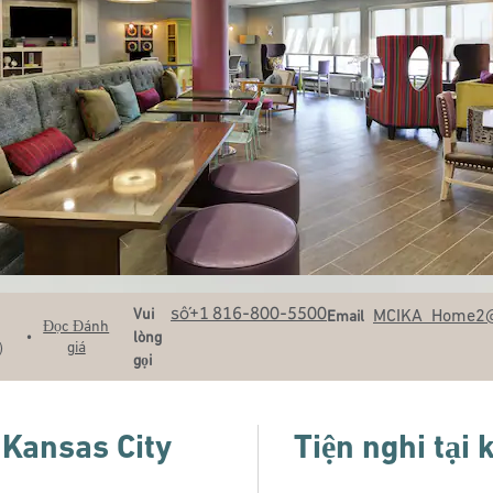
Gọi
Email
số+1 816-800-5500
Vui
MCIKA_Home2
Email
Đọc Đánh
•
lòng
giá
)
gọi
 Kansas City
Tiện nghi tại