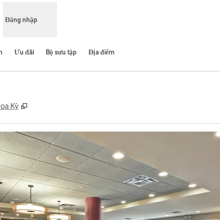
Đăng nhập
n
Ưu đãi
Bộ sưu tập
Địa điểm
,
Mở thẻ mới
Hoa Kỳ