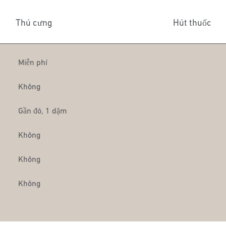
Thú cưng
Hút thuốc
Miễn phí
Không
Gần đó, 1 dặm
Không
Không
Không