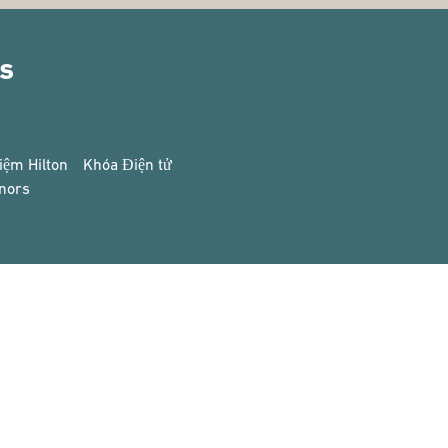
rs
iệm Hilton
Khóa Điện tử
nors