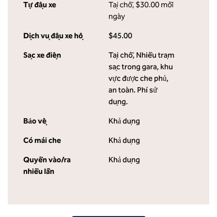
Tự đậu xe
Tại chỗ
,
$30.00 mỗi
ngày
Dịch vụ đậu xe hộ
$45.00
Sạc xe điện
Tại chỗ
, Nhiều trạm
sạc trong gara, khu
vực được che phủ,
an toàn. Phí sử
dụng.
Bảo vệ
Khả dụng
Có mái che
Khả dụng
Quyền vào/ra
Khả dụng
nhiều lần