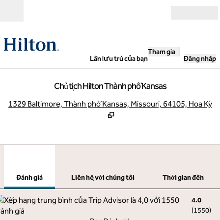
Bỏ qua nội dung
Mở
Tham gia
Lần lưu trú của bạn
Đăng nhập
Chủ tịch Hilton Thành phố Kansas
,
M
1329 Baltimore, Thành phố Kansas, Missouri, 64105, Hoa Kỳ
1
/
12
hình ảnh trước
hình
1/12
Liên hệ với chúng tôi
Đánh giá
Liên hệ với chúng tôi
Thời gian đến
4.0
(
1550
)