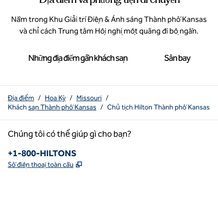
Nằm trong Khu Giải trí Điện & Ánh sáng Thành phố Kansas
và chỉ cách Trung tâm Hội nghị một quãng đi bộ ngắn.
Những địa điểm gần khách sạn
Sân bay
Địa điểm
/
Hoa Kỳ
/
Missouri
/
Khách
sạn Thành phố Kansas
/
Chủ tịch Hilton Thành phố Kansas
Chúng tôi có thể giúp gì cho bạn?
Điện thoại:
+1-800-HILTONS
,
Mở thẻ mới
Số điện thoại toàn cầu
x
facebook
instagram
youtube
pinterest
,
Mở tab mới
,
Mở tab mới
,
Mở tab mới
,
Mở tab mới
,
Mở tab mới