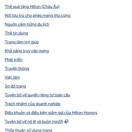
Thẻ quà tặng Hilton (Châu Âu)
Nơi lưu trú cho phép mang thú cưng
Nguồn cảm hứng du lịch
Thẻ tín dụng
Trung tâm trợ giúp
Khả năng truy cập mạng
Phát triển
Truyền thông
Việc làm
Sơ đồ trang
Tuyên bố về quyền riêng tư toàn cầu
Trách nhiệm của doanh nghiệp
Điều khoản và điều kiện giảm giá của Hilton Honors
,
Mở thẻ mới
Tuyên bố về nô lệ và buôn người
Thỏa thuận sử dụng trang