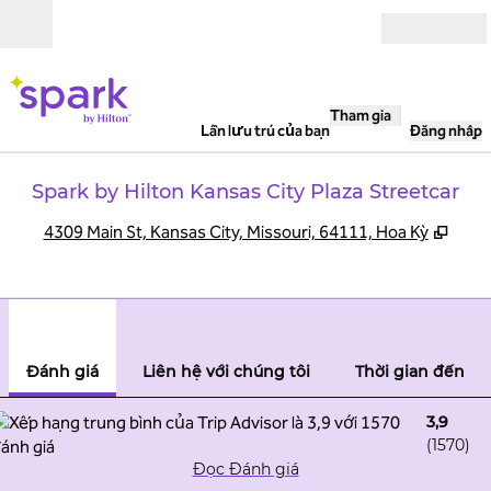
Bỏ qua nội dung
Mở
Tham gia
Lần lưu trú của bạn
Đăng nhập
Spark by Hilton Kansas City Plaza Streetcar
,
Mở t
4309 Main St, Kansas City, Missouri, 64111, Hoa Kỳ
1
/
12
hình ảnh trước
hình
1/12
Liên hệ với chúng tôi
Đánh giá
Liên hệ với chúng tôi
Thời gian đến
3,9
(
1570
)
Đọc Đánh giá