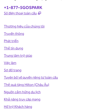
Điện thoại:
+1-877-5GOSPARK
,
Mở thẻ mới
Số điện thoại toàn cầu
Thương hiệu của chúng tôi
Truyền thông
Phát triển
Thẻ tín dụng
Trung tâm trợ giúp
Việc làm
Sơ đồ trang
Tuyên bố về quyền riêng tư toàn cầu
Thẻ quà tặng Hilton (Châu Âu)
Nguồn cảm hứng du lịch
Khả năng truy cập mạng
Hỗ trợ Khách hàng