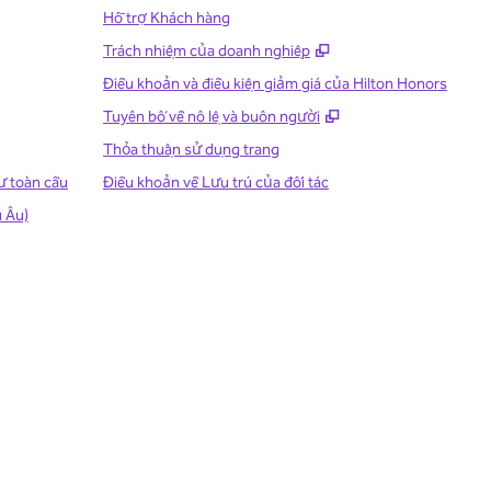
Hỗ trợ Khách hàng
,
Mở thẻ mới
Trách nhiệm của doanh nghiệp
Điều khoản và điều kiện giảm giá của Hilton Honors
,
Mở thẻ mới
Tuyên bố về nô lệ và buôn người
Thỏa thuận sử dụng trang
ư toàn cầu
Điều khoản về Lưu trú của đối tác
u Âu)