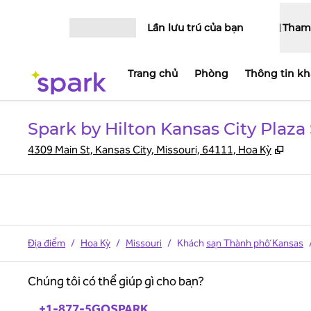
Bỏ qua nội dung
Lần lưu trú của bạn
Tham
Mở menu
Trang chủ
Phòng
Thông tin kh
Spark by Hilton Kansas City Plaza
,
Mở t
4309 Main St, Kansas City, Missouri, 64111, Hoa Kỳ
Địa điểm
/
Hoa Kỳ
/
Missouri
/
Khách
sạn Thành phố Kansas
Chúng tôi có thể giúp gì cho bạn?
Điện thoại:
+1-877-5GOSPARK