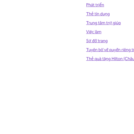
Phát triển
Thẻ tín dụng
Trung tâm trợ giúp
Việc làm
Sơ đồ trang
Tuyên bố về quyền riêng t
Thẻ quà tặng Hilton (Châ