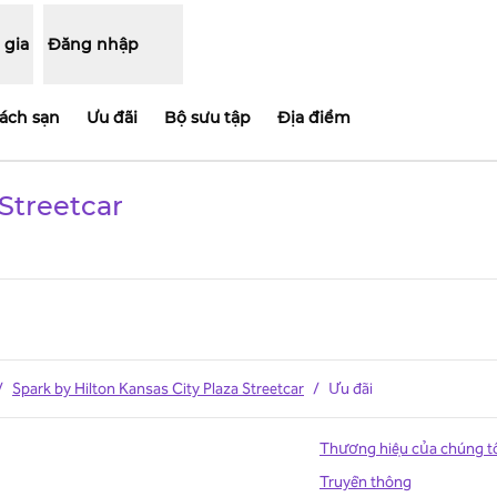
 gia
Đăng nhập
ách sạn
Ưu đãi
Bộ sưu tập
Địa điểm
 Streetcar
hẻ mới
/
Spark by Hilton Kansas City Plaza Streetcar
/
Ưu đãi
Thương hiệu của chúng t
Truyền thông