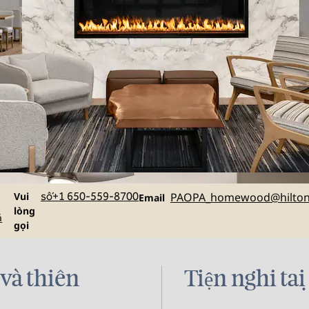
Gọi
Email
Vui
số+1 650-559-8700
PAOPA_homewood
@hilto
Email
lòng
á
gọi
 và thiên
Tiện nghi tạ