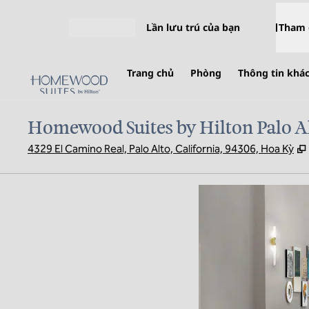
Bỏ qua nội dung
Lần lưu trú của bạn
Tham 
Mở menu
Trang chủ
Phòng
Thông tin khá
Homewood Suites by Hilton Palo A
4329 El Camino Real, Palo Alto, California, 94306, Hoa Kỳ