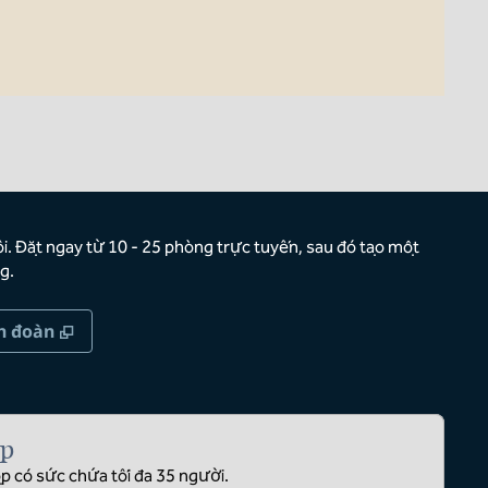
i. Đặt ngay từ 10 - 25 phòng trực tuyến, sau đó tạo một
g.
,
Mở thẻ mới
h đoàn
ọp
p có sức chứa tối đa 35 người.