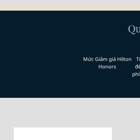
Qu
Mức Giảm giá Hilton
T
Honors
đ
phí