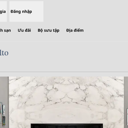
gia
Đăng nhập
ch sạn
Ưu đãi
Bộ sưu tập
Địa điểm
lto
,
Mở thẻ mới