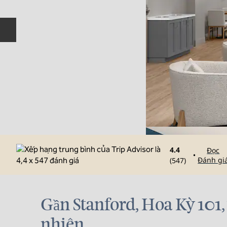
Trang chiếu trước
4.4
Đọc
•
Đánh gi
(
547
)
Gần Stanford, Hoa Kỳ 101,
nhiên