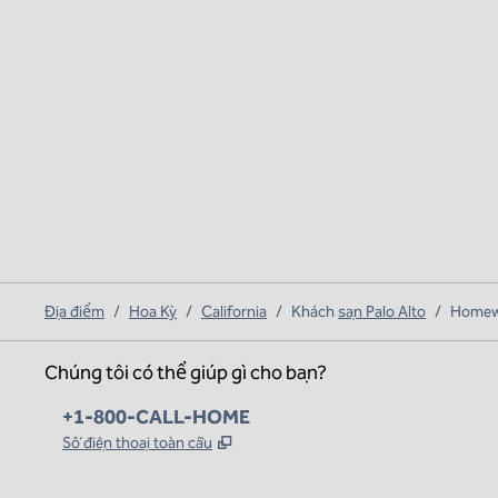
Địa điểm
/
Hoa Kỳ
/
California
/
Khách
sạn Palo Alto
/
Homewo
Chúng tôi có thể giúp gì cho bạn?
Điện thoại:
+1-800-CALL-HOME
,
Mở thẻ mới
Số điện thoại toàn cầu