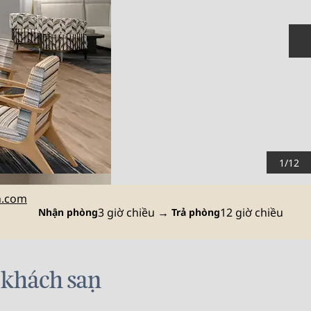
T
1
/
12
n.com
3 giờ chiều
→
12 giờ chiều
Nhận phòng
Trả phòng
i khách sạn