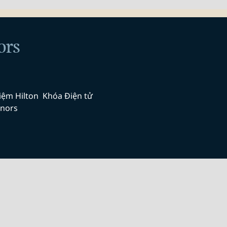
ors
iệm Hilton
Khóa Điện tử
nors