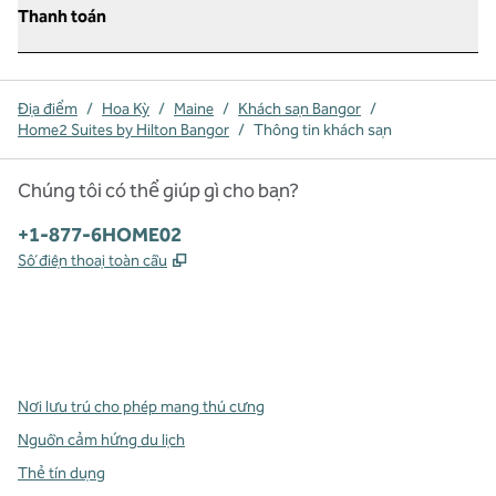
Thanh toán
Địa điểm
/
Hoa Kỳ
/
Maine
/
Khách sạn Bangor
/
Home2 Suites by Hilton Bangor
/
Thông tin khách sạn
Chúng tôi có thể giúp gì cho bạn?
Điện thoại:
+1-877-6HOME02
,
Mở thẻ mới
Số điện thoại toàn cầu
x
facebook
instagram
,
Mở tab mới
,
Mở tab mới
,
Mở tab mới
Nơi lưu trú cho phép mang thú cưng
Nguồn cảm hứng du lịch
Thẻ tín dụng