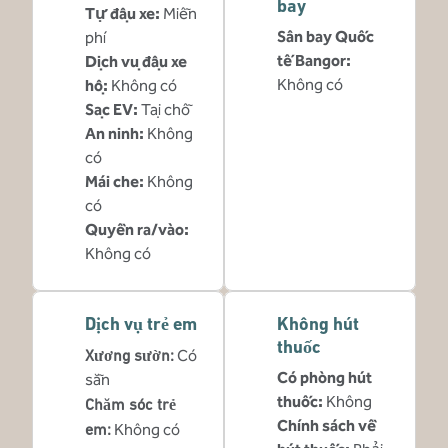
bay
Tự đậu xe
:
Miễn
Sân bay Quốc
phí
tế Bangor
:
Dịch vụ đậu xe
Không có
hộ
:
Không có
Sạc EV
:
Tại chỗ
An ninh
:
Không
có
Mái che
:
Không
có
Quyền ra/vào
:
Không có
Dịch vụ trẻ em
Không hút
thuốc
Xương sườn
:
Có
Có phòng hút
sẵn
thuốc:
Không
Chăm sóc trẻ
Chính sách về
em
:
Không có