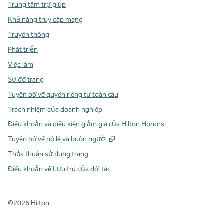
Trung tâm trợ giúp
Khả năng truy cập mạng
Truyền thông
Phát triển
Việc làm
Sơ đồ trang
Tuyên bố về quyền riêng tư toàn cầu
Trách nhiệm của doanh nghiệp
Điều khoản và điều kiện giảm giá của Hilton Honors
,
Mở thẻ mới
Tuyên bố về nô lệ và buôn người
Thỏa thuận sử dụng trang
Điều khoản về Lưu trú của đối tác
©
2026
Hilton