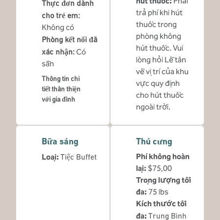
hút thuốc:
Phải
Thực đơn dành
trả phí khi hút
cho trẻ em
:
thuốc trong
Không có
phòng không
Phòng kết nối đã
hút thuốc. Vui
xác nhận
:
Có
lòng hỏi Lễ tân
sẵn
về vị trí của khu
Thông tin chi
vực quy định
tiết thân thiện
cho hút thuốc
với gia đình
ngoài trời.
Bữa sáng
Thú cưng
Phí không hoàn
Loại:
Tiệc Buffet
lại:
$75,00
Trọng lượng tối
đa:
75 lbs
Kích thước tối
đa:
Trung Bình