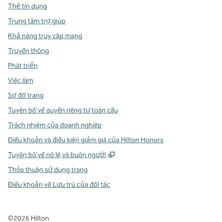
Thẻ tín dụng
Trung tâm trợ giúp
Khả năng truy cập mạng
Truyền thông
Phát triển
Việc làm
Sơ đồ trang
Tuyên bố về quyền riêng tư toàn cầu
Trách nhiệm của doanh nghiệp
Điều khoản và điều kiện giảm giá của Hilton Honors
,
Mở thẻ mới
Tuyên bố về nô lệ và buôn người
Thỏa thuận sử dụng trang
Điều khoản về Lưu trú của đối tác
©
2026
Hilton