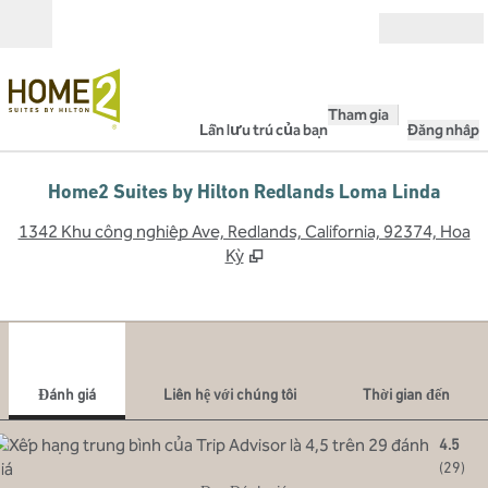
Bỏ qua nội dung
Mở
Tham gia
Lần lưu trú của bạn
Đăng nhập
Home2 Suites by Hilton Redlands Loma Linda
,
M
1342 Khu công nghiệp Ave, Redlands, California, 92374, Hoa
Kỳ
1
/
12
hình ảnh trước
hình
1/12
Liên hệ với chúng tôi
Đánh giá
Liên hệ với chúng tôi
Thời gian đến
4.5
(
29
)