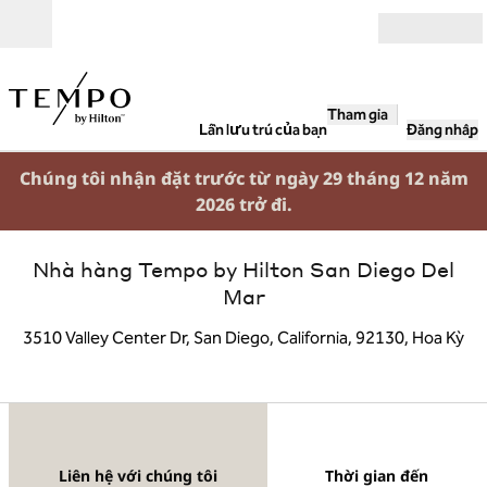
Bỏ qua nội dung
Mở
Tham gia
Lần lưu trú của bạn
Đăng nhập
Chúng tôi nhận đặt trước từ ngày 29 tháng 12 năm
2026 trở đi.
Nhà hàng Tempo by Hilton San Diego Del
Mar
3510 Valley Center Dr, San Diego, California, 92130, Hoa Kỳ
1/7
1
/
7
hình ảnh trước
hình ảnh tiếp
Liên hệ với chúng tôi
Liên hệ với chúng tôi
Thời gian đến