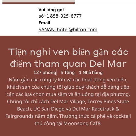
Gọi
Vui lòng gọi
số+1 858-925-6777
Email
Email
SANAN_hotel
@hilton.com
Tiện nghi ven biển gần các
điểm tham quan Del Mar
127 phòng
5 Tầng
1 Nhà hàng
Nằm gần các công ty lớn và các hoạt động ven biển,
khách sạn của chúng tôi giúp quý khách dễ dàng tiếp
cận các lựa chọn mua sắm và ăn uống tại địa phương.
Chúng tôi chỉ cách Del Mar Village, Torrey Pines State
Beach, UC San Diego và Del Mar Racetrack &
Fairgrounds năm dặm. Thưởng thức cà phê và cocktail
thủ công tại Moonsong Café.