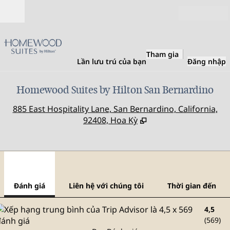
Bỏ qua nội dung
Mở
Tham gia
Lần lưu trú của bạn
Đăng nhập
Homewood Suites by Hilton San Bernardino
,
M
885 East Hospitality Lane, San Bernardino, California,
92408, Hoa Kỳ
1
/
12
hình ảnh trước
hình
1/12
Liên hệ với chúng tôi
Đánh giá
Liên hệ với chúng tôi
Thời gian đến
4,5
(
569
)