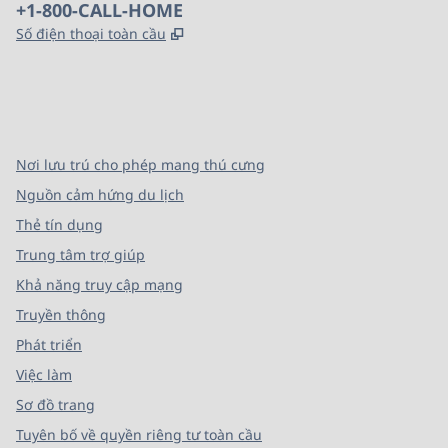
Điện thoại:
+1-800-CALL-HOME
,
Mở thẻ mới
Số điện thoại toàn cầu
x
facebook
instagram
,
Mở tab mới
,
Mở tab mới
,
Mở tab mới
Nơi lưu trú cho phép mang thú cưng
Nguồn cảm hứng du lịch
Thẻ tín dụng
Trung tâm trợ giúp
Khả năng truy cập mạng
Truyền thông
Phát triển
Việc làm
Sơ đồ trang
Tuyên bố về quyền riêng tư toàn cầu