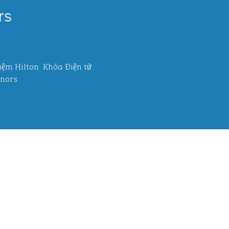
rs
iệm Hilton
Khóa Điện tử
nors