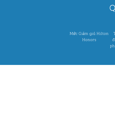
Q
Mức Giảm giá Hilton
Honors
đ
ph