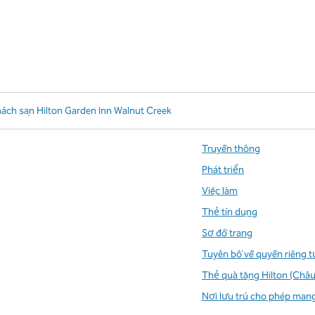
ách sạn Hilton Garden Inn Walnut Creek
Truyền thông
Phát triển
Việc làm
Thẻ tín dụng
Sơ đồ trang
Tuyên bố về quyền riêng t
Thẻ quà tặng Hilton (Châu
Nơi lưu trú cho phép man