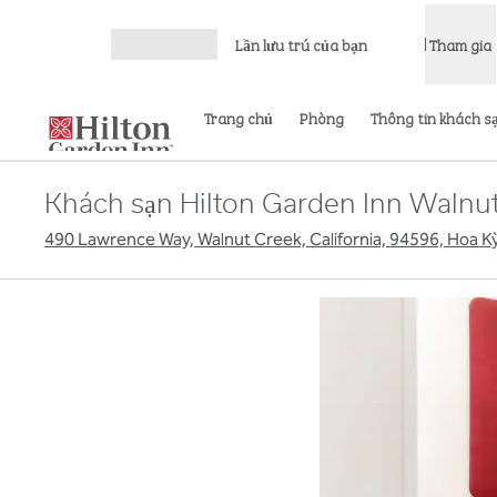
Bỏ qua nội dung
Lần lưu trú của bạn
Tham gia
Mở menu
Trang chủ
Phòng
Thông tin khách s
Khách sạn Hilton Garden Inn Walnu
490 Lawrence Way, Walnut Creek, California, 94596, Hoa K