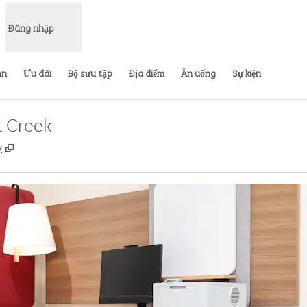
Đăng nhập
ạn
Ưu đãi
Bộ sưu tập
Địa điểm
Ăn uống
Sự kiện
t Creek
,
Mở thẻ mới
ỳ