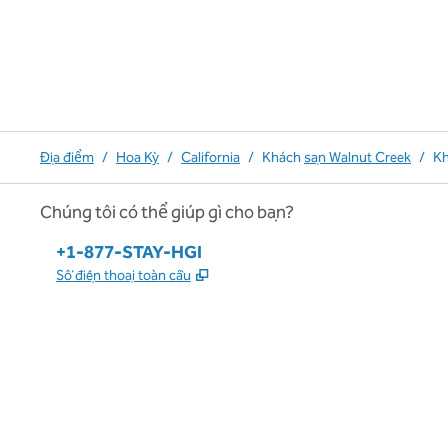
Địa điểm
/
Hoa Kỳ
/
California
/
Khách
sạn Walnut Creek
/
Kh
Chúng tôi có thể giúp gì cho bạn?
Điện thoại:
+1-877-STAY-HGI
,
Mở thẻ mới
Số điện thoại toàn cầu
x
facebook
instagram
,
Mở tab mới
,
Mở tab mới
,
Mở tab mới