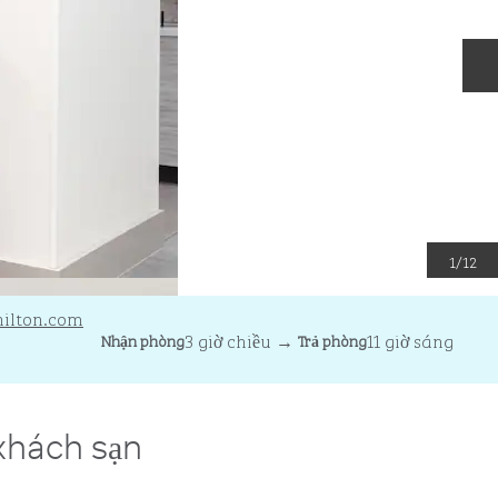
T
1
/
12
ilton.com
3 giờ chiều
→
11 giờ sáng
Nhận phòng
Trả phòng
 khách sạn