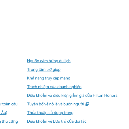
Nguồn cảm hứng du lịch
Trung tâm trợ giúp
Khả năng truy cập mạng
Trách nhiệm của doanh nghiệp
Điều khoản và điều kiện giảm giá của Hilton Honors
,
Mở thẻ mới
ư toàn cầu
Tuyên bố về nô lệ và buôn người
 Âu)
Thỏa thuận sử dụng trang
g thú cưng
Điều khoản về Lưu trú của đối tác