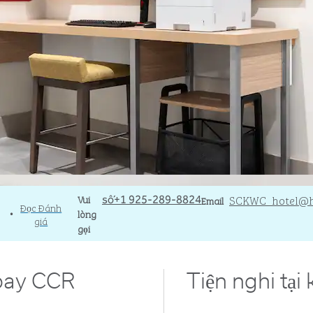
Gọi
Vui
Email
SCKWC_hotel
@h
số+1 925-289-8824
Email
Đọc Đánh
lòng
•
giá
gọi
bay CCR
Tiện nghi tại