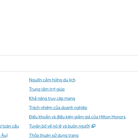
Nguồn cảm hứng du lịch
Trung tâm trợ giúp
Khả năng truy cập mạng
Trách nhiệm của doanh nghiệp
Điều khoản và điều kiện giảm giá của Hilton Honors
,
Mở thẻ mới
ư toàn cầu
Tuyên bố về nô lệ và buôn người
 Âu)
Thỏa thuận sử dụng trang