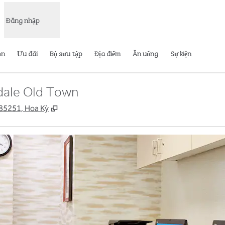
Đăng nhập
ạn
Ưu đãi
Bộ sưu tập
Địa điểm
Ăn uống
Sự kiện
sdale Old Town
,
Mở thẻ mới
 85251, Hoa Kỳ