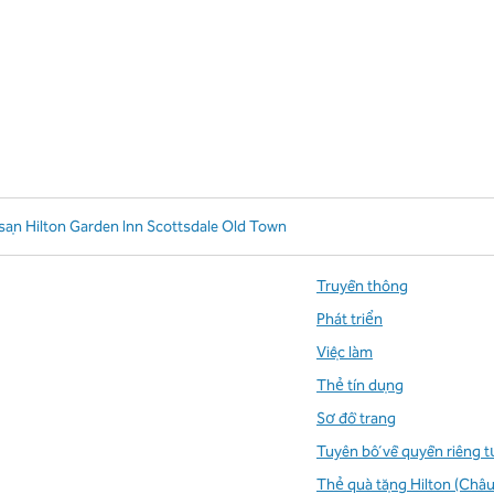
sạn Hilton Garden Inn Scottsdale Old Town
Truyền thông
Phát triển
Việc làm
Thẻ tín dụng
Sơ đồ trang
Tuyên bố về quyền riêng t
Thẻ quà tặng Hilton (Châu