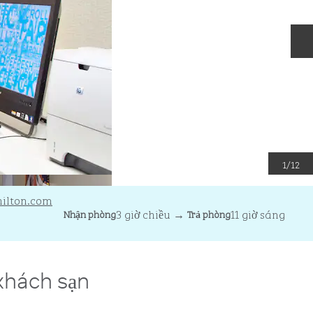
T
1
/
12
ilton.com
3 giờ chiều
→
11 giờ sáng
Nhận phòng
Trả phòng
 khách sạn