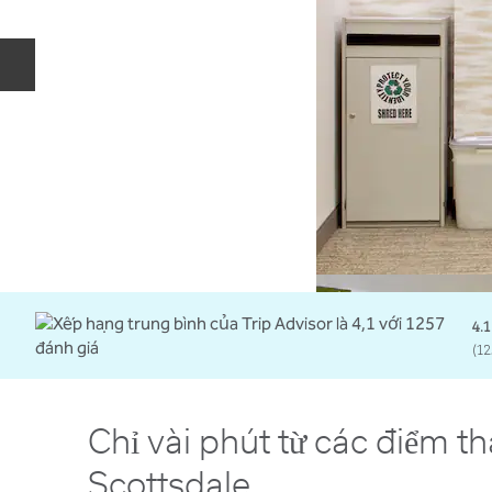
Trang chiếu trước
4.1
(
12
Chỉ vài phút từ các điểm 
Scottsdale