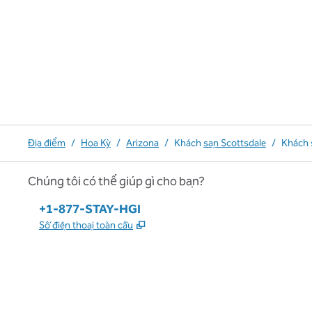
Địa điểm
/
Hoa Kỳ
/
Arizona
/
Khách
sạn Scottsdale
/
Khách 
Chúng tôi có thể giúp gì cho bạn?
Điện thoại:
+1-877-STAY-HGI
,
Mở thẻ mới
Số điện thoại toàn cầu
x
facebook
instagram
,
Mở tab mới
,
Mở tab mới
,
Mở tab mới