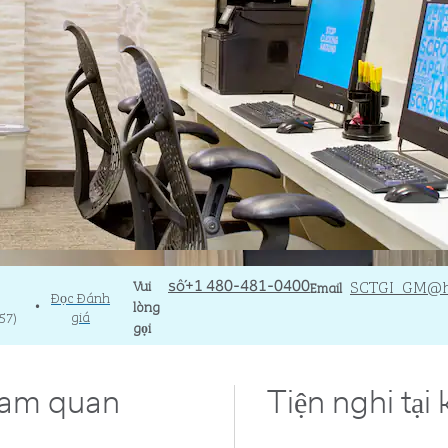
Gọi
Vui
Email
SCTGI_GM
@h
số+1 480-481-0400
Email
Đọc Đánh
lòng
•
giá
57
)
gọi
tham quan
Tiện nghi tại