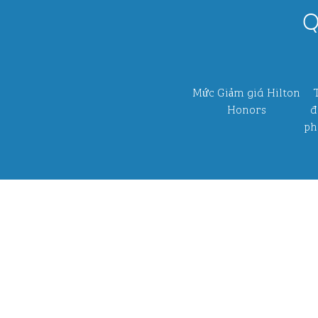
Q
Mức Giảm giá Hilton
Honors
đ
ph