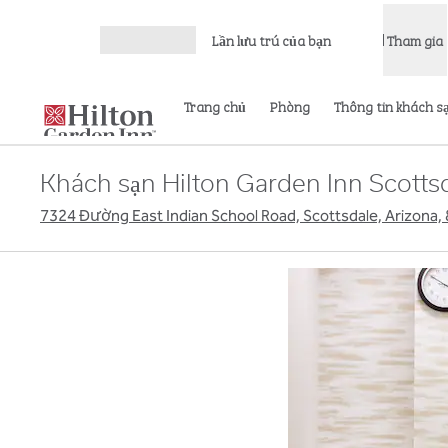
Bỏ qua nội dung
Lần lưu trú của bạn
Tham gia
Mở menu
Trang chủ
Phòng
Thông tin khách s
Khách sạn Hilton Garden Inn Scott
7324 Đường East Indian School Road, Scottsdale, Arizona,