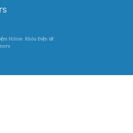
rs
iệm Hilton
Khóa Điện tử
nors