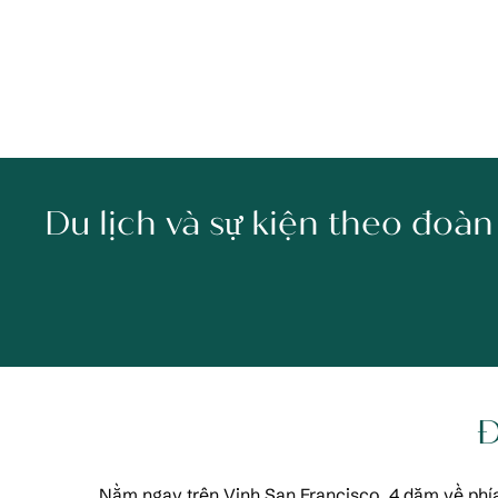
Du lịch và sự kiện theo đoàn
Đ
Nằm ngay trên Vịnh San Francisco, 4 dặm về phía