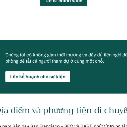
Tất cả chính sách
Chúng tôi có không gian thời thượng và đầy đủ tiện nghi để
phòng để tất cả người tham dự ở cùng một chỗ.
Lên kế hoạch cho sự kiện
ịa điểm và phương tiện di chuy
 nam Sân bay San Francisco - SFO và BART, phút từ trung tâ