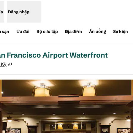
ia
Đăng nhập
h sạn
Ưu đãi
Bộ sưu tập
Địa điểm
Ăn uống
Sự kiện
n Francisco Airport Waterfront
,
Mở thẻ mới
 Kỳ