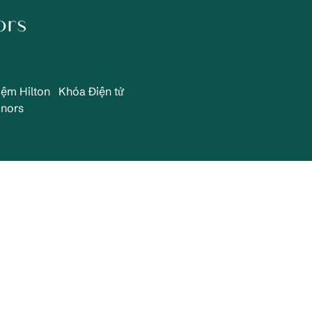
ors
iệm Hilton
Khóa Điện tử
nors