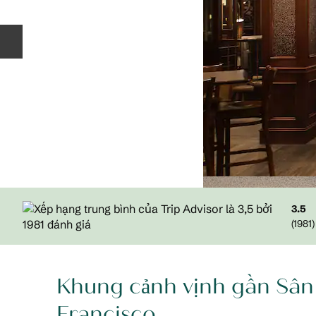
Trang chiếu trước
3.5
(
1981
)
Khung cảnh vịnh gần Sân
Francisco