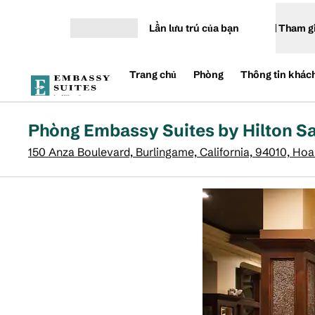
Bỏ qua nội dung
Lần lưu trú của bạn
Tham g
Mở menu
Trang chủ
Phòng
Thông tin khác
Phòng Embassy Suites by Hilton Sa
150 Anza Boulevard, Burlingame, California, 94010, Hoa