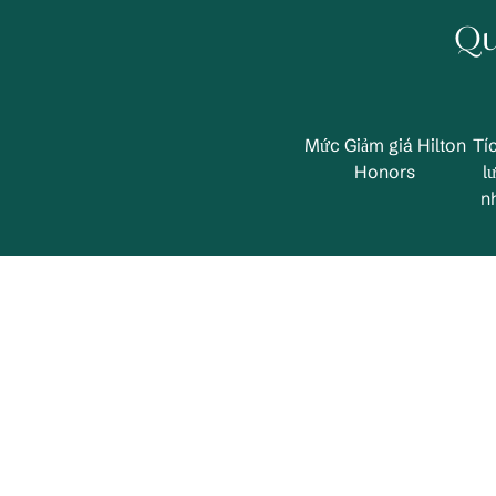
Qu
Mức Giảm giá Hilton
Tí
Honors
l
n