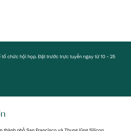
 tổ chức hội họp. Đặt trước trực tuyến ngay từ 10 – 25
ển
m thành phố San Francisco và Thung lũng Silicon.