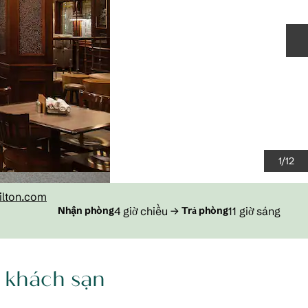
T
1
/
12
lton.com
4 giờ chiều
→
11 giờ sáng
Nhận phòng
Trả phòng
i khách sạn