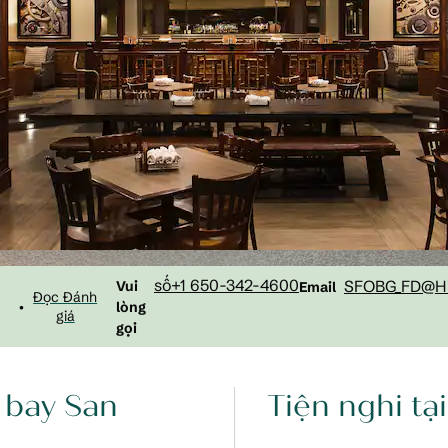
Gọi
Email
số+1 650-342-4600
SFOBG_FD
@Hi
Vui
Email
Đọc Đánh
•
lòng
giá
gọi
 bay San
Tiện nghi tạ