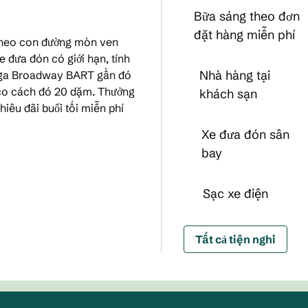
Bữa sáng theo đơn
đặt hàng miễn phí
 theo con đường mòn ven
 đưa đón có giới hạn, tính
Nhà hàng tại
à ga Broadway BART gần đó
sco cách đó 20 dặm. Thưởng
khách sạn
iêu đãi buổi tối miễn phí
Xe đưa đón sân
bay
Sạc xe điện
Tất cả tiện nghi