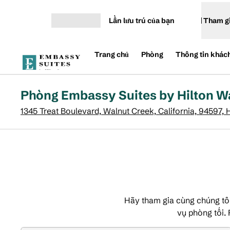
Bỏ qua nội dung
Lần lưu trú của bạn
Tham g
Mở menu
Trang chủ
Phòng
Thông tin khác
Phòng Embassy Suites by Hilton W
1345 Treat Boulevard, Walnut Creek, California, 94597,
Hãy tham gia cùng chúng tôi
vụ phòng tối.