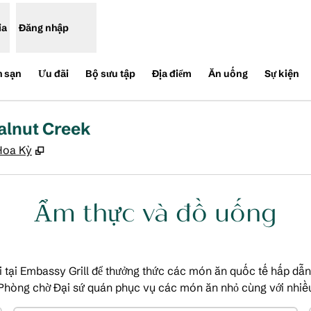
ia
Đăng nhập
h sạn
Ưu đãi
Bộ sưu tập
Địa điểm
Ăn uống
Sự kiện
alnut Creek
,
Mở thẻ mới
 Hoa Kỳ
Ẩm thực và đồ uống
 tại Embassy Grill để thưởng thức các món ăn quốc tế hấp dẫ
 Phòng chờ Đại sứ quán phục vụ các món ăn nhỏ cùng với nhiều