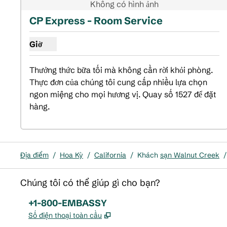
Không có hình ảnh
CP Express - Room Service
Giờ
Hiển thị giờ cho CP Express - Dịch vụ phòng
Thưởng thức bữa tối mà không cần rời khỏi phòng. 
Thực đơn của chúng tôi cung cấp nhiều lựa chọn 
ngon miệng cho mọi hương vị. Quay số 1527 để đặt 
hàng.
Địa điểm
/
Hoa Kỳ
/
California
/
Khách
sạn Walnut Creek
/
Chúng tôi có thể giúp gì cho bạn?
Điện thoại:
+1-800-EMBASSY
,
Mở thẻ mới
Số điện thoại toàn cầu