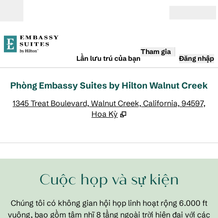
Bỏ qua nội dung
Mở
Tham gia
Lần lưu trú của bạn
Đăng nhập
Phòng Embassy Suites by Hilton Walnut Creek
,
M
1345 Treat Boulevard, Walnut Creek, California, 94597,
Hoa Kỳ
1
/
7
hình ảnh trước
hình
1/7
Cuộc họp và sự kiện
Chúng tôi có không gian hội họp linh hoạt rộng 6.000 ft
vuông, bao gồm tâm nhĩ 8 tầng ngoài trời hiện đại với các