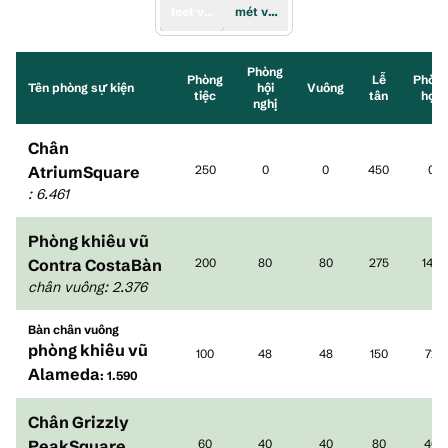
feet vuông
mét vuông
Phòng
Phòng
Lễ
Phòn
Tên phòng sự kiện
hội
Vuông
tiệc
tân
học
nghị
Chân
AtriumSquare
250
0
0
450
0
:
6.461
Phòng khiêu vũ
Contra CostaBàn
200
80
80
275
140
chân vuông
:
2.376
Bàn chân vuông
phòng khiêu vũ
100
48
48
150
72
Alameda
: 1.590
Chân Grizzly
PeakSquare
60
40
40
80
40