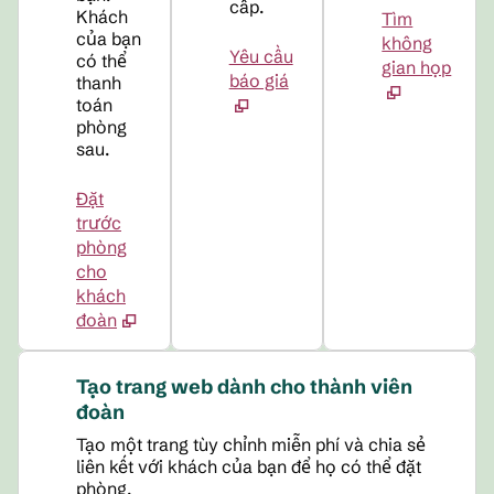
cấp.
Khách
Tìm
của bạn
không
Yêu cầu
có thể
gian họp
báo giá
thanh
toán
phòng
sau.
Đặt
trước
phòng
cho
khách
đoàn
Tạo trang web dành cho thành viên
đoàn
Tạo một trang tùy chỉnh miễn phí và chia sẻ
liên kết với khách của bạn để họ có thể đặt
phòng.