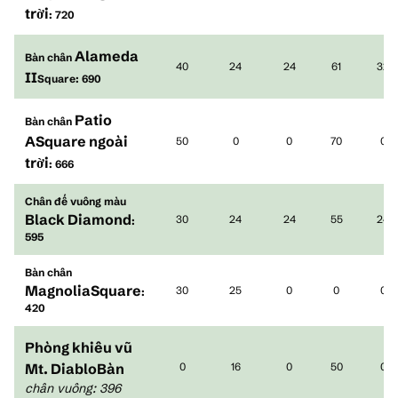
trời
: 720
Alameda
Bàn chân
40
24
24
61
32
II
Square: 690
Patio
Bàn chân
ASquare ngoài
50
0
0
70
0
trời
: 666
Chân đế vuông màu
Black Diamond
30
24
24
55
24
:
595
Bàn chân
MagnoliaSquare
30
25
0
0
0
:
420
Phòng khiêu vũ
Mt. DiabloBàn
0
16
0
50
0
chân vuông
:
396