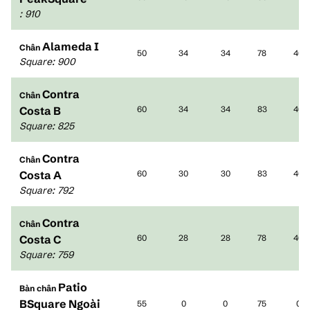
:
910
Alameda I
Chân
50
34
34
78
40
Square
:
900
Contra
Chân
Costa B
60
34
34
83
40
Square
:
825
Contra
Chân
Costa A
60
30
30
83
40
Square
:
792
Contra
Chân
Costa C
60
28
28
78
40
Square
:
759
Patio
Bàn chân
BSquare Ngoài
55
0
0
75
0