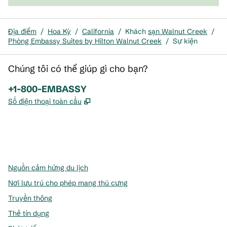
Địa điểm
/
Hoa Kỳ
/
California
/
Khách
sạn Walnut Creek
/
Phòng Embassy Suites by Hilton Walnut Creek
/
Sự kiện
Chúng tôi có thể giúp gì cho bạn?
Điện thoại:
+1-800-EMBASSY
,
Mở thẻ mới
Số điện thoại toàn cầu
x
facebook
instagram
,
Mở tab mới
,
Mở tab mới
,
Mở tab mới
Nguồn cảm hứng du lịch
Nơi lưu trú cho phép mang thú cưng
Truyền thông
Thẻ tín dụng