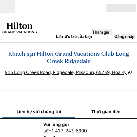
Bỏ qua nội dung
Mở
Tham gia
Lần lưu trú của bạn
Đăng nhập
Khách sạn Hilton Grand Vacations Club Long
Creek Ridgedale
,
M
915 Long Creek Road, Ridgedale, Missouri, 65739, Hoa Kỳ
1
/
12
hình ảnh trước
hình
1/12
Liên hệ với chúng tôi
Liên hệ với chúng tôi
Thời gian đến
Gọi
Vui lòng gọi
số+1 417-243-8900