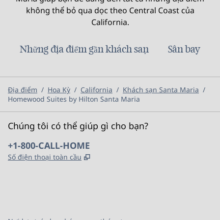
không thể bỏ qua dọc theo Central Coast của
California.
Những địa điểm gần khách sạn
Sân bay
Địa điểm
/
Hoa Kỳ
/
California
/
Khách sạn Santa Maria
/
Homewood Suites by Hilton Santa Maria
Chúng tôi có thể giúp gì cho bạn?
Điện thoại:
+1-800-CALL-HOME
,
Mở thẻ mới
Số điện thoại toàn cầu
x
facebook
instagram
,
Mở tab mới
,
Mở tab mới
,
Mở tab mới