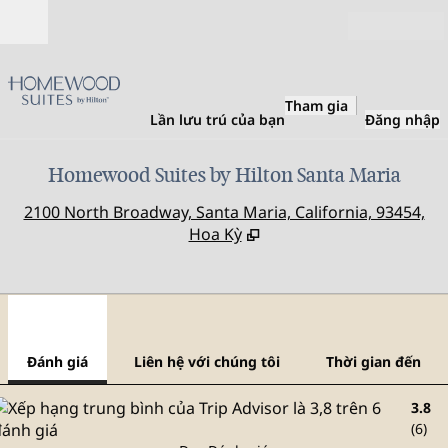
Bỏ qua nội dung
Mở
Tham gia
Lần lưu trú của bạn
Đăng nhập
Homewood Suites by Hilton Santa Maria
,
M
2100 North Broadway, Santa Maria, California, 93454,
Hoa Kỳ
1
/
12
hình ảnh trước
hình
1/12
Liên hệ với chúng tôi
Đánh giá
Liên hệ với chúng tôi
Thời gian đến
3.8
(
6
)