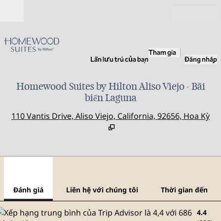
Bỏ qua nội dung
Mở
Tham gia
Lần lưu trú của bạn
Đăng nhập
Homewood Suites by Hilton Aliso Viejo - Bãi
biển Laguna
,
M
110 Vantis Drive, Aliso Viejo, California, 92656, Hoa Kỳ
1
/
12
hình ảnh trước
hình
1/12
Liên hệ với chúng tôi
Đánh giá
Liên hệ với chúng tôi
Thời gian đến
4.4