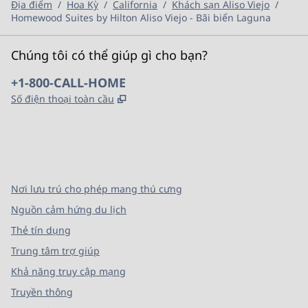
Địa điểm
/
Hoa Kỳ
/
California
/
Khách sạn Aliso Viejo
/
Homewood Suites by Hilton Aliso Viejo - Bãi biển Laguna
Chúng tôi có thể giúp gì cho bạn?
Điện thoại:
+1-800-CALL-HOME
,
Mở thẻ mới
Số điện thoại toàn cầu
x
facebook
instagram
,
Mở tab mới
,
Mở tab mới
,
Mở tab mới
Nơi lưu trú cho phép mang thú cưng
Nguồn cảm hứng du lịch
Thẻ tín dụng
Trung tâm trợ giúp
Khả năng truy cập mạng
Truyền thông