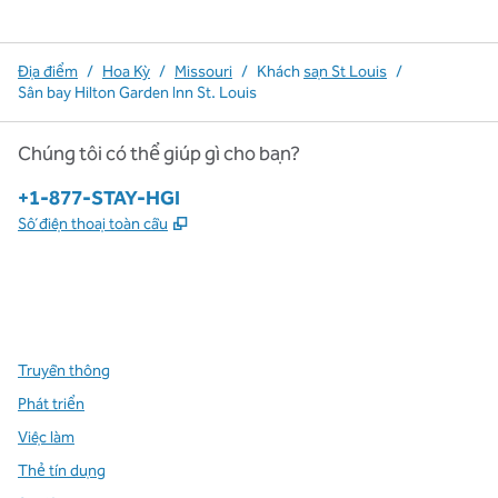
Địa điểm
/
Hoa Kỳ
/
Missouri
/
Khách
sạn St Louis
/
Sân bay Hilton Garden Inn St. Louis
Chúng tôi có thể giúp gì cho bạn?
Điện thoại:
+1-877-STAY-HGI
,
Mở thẻ mới
Số điện thoại toàn cầu
x
facebook
instagram
,
Mở tab mới
,
Mở tab mới
,
Mở tab mới
Truyền thông
Phát triển
Việc làm
Thẻ tín dụng