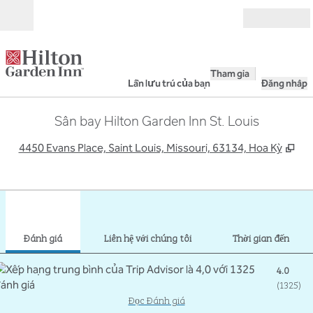
Bỏ qua nội dung
Mở
Tham gia
Lần lưu trú của bạn
Đăng nhập
Sân bay Hilton Garden Inn St. Louis
,
Mở
4450 Evans Place, Saint Louis, Missouri, 63134, Hoa Kỳ
1
/
12
hình ảnh trước
hình
1/12
Liên hệ với chúng tôi
Đánh giá
Liên hệ với chúng tôi
Thời gian đến
4.0
(
1325
)
Đọc Đánh giá