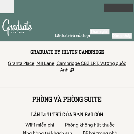
Bỏ qua nội dung
Mở
Tham gia
Lần lưu trú của bạn
Đăng nhập
GRADUATE BY HILTON CAMBRIDGE
,
M
Granta Place, Mill Lane, Cambridge CB2 1RT, Vương quốc
Anh
PHÒNG VÀ PHÒNG SUITE
LẦN LƯU TRÚ CỦA BẠN BAO GỒM
WiFi miễn phí
Phòng không hút thuốc
Nhà hàng tại khách sạn
Bể bơi trong nhà