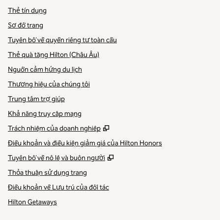
Thẻ tín dụng
Sơ đồ trang
Tuyên bố về quyền riêng tư toàn cầu
Thẻ quà tặng Hilton (Châu Âu)
Nguồn cảm hứng du lịch
Thương hiệu của chúng tôi
Trung tâm trợ giúp
Khả năng truy cập mạng
,
Mở thẻ mới
Trách nhiệm của doanh nghiệp
Điều khoản và điều kiện giảm giá của Hilton Honors
,
Mở thẻ mới
Tuyên bố về nô lệ và buôn người
Thỏa thuận sử dụng trang
Điều khoản về Lưu trú của đối tác
Hilton Getaways