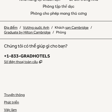
Phòng tập thể dục
Phòng cho phép mang thú cưng
Địa điểm
/
Vương quốc Anh
/
Khách
sạn Cambridge
/
Graduate by Hilton Cambridge
/
Phòng
Chúng tôi có thể giúp gì cho bạn?
Điện thoại:
+1-833-GRADHOTELS
,
Mở thẻ mới
Số điện thoại toàn cầu
INSTAGRAM
KHÁC
,
MỞ TAB MỚI
,
MỞ TAB MỚI
Truyền thông
Phát triển
Việc làm