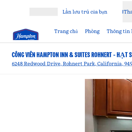
Bỏ qua nội dung
Lần lưu trú của bạn
Th
Mở menu
Trang chủ
Phòng
Thông tin 
CÔNG VIÊN HAMPTON INN & SUITES ROHNERT - HẠT
6248 Redwood Drive, Rohnert Park, California, 94