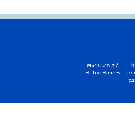
Mức Giảm giá
Tí
Hilton Honors
đê
ph