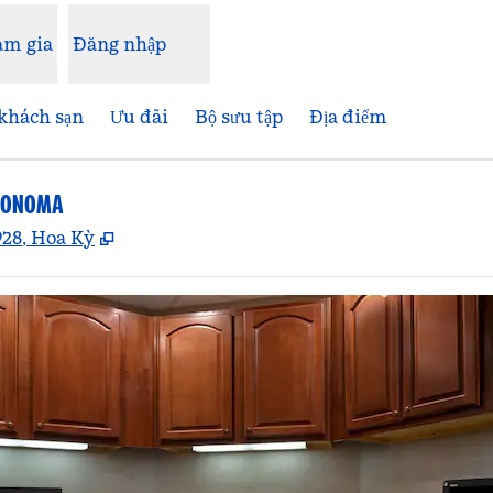
am gia
Đăng nhập
khách sạn
Ưu đãi
Bộ sưu tập
Địa điểm
 SONOMA
,
Mở thẻ mới
928, Hoa Kỳ