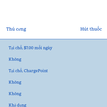
Thú cưng
Hút thuốc
Tại chỗ
,
$7.00 mỗi ngày
Không
Tại chỗ
, ChargePoint
Không
Không
Khả dụng