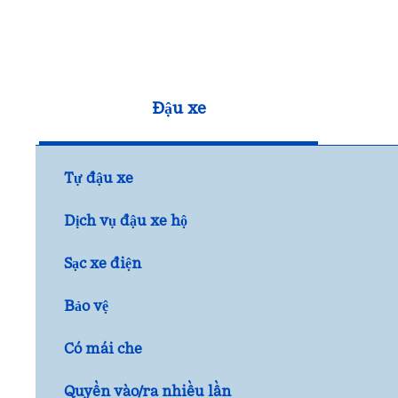
Đậu xe
Tự đậu xe
Dịch vụ đậu xe hộ
Sạc xe điện
Bảo vệ
Có mái che
Quyền vào/ra nhiều lần