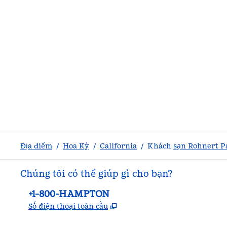
Địa điểm
/
Hoa Kỳ
/
California
/
Khách
sạn Rohnert P
Chúng tôi có thể giúp gì cho bạn?
Điện thoại:
+1-800-HAMPTON
,
Mở thẻ mới
Số điện thoại toàn cầu