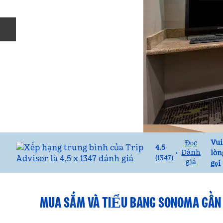
Trang chiếu trước
Gọ
Vui
Đọc
4.5
Đánh
•
lòn
(
1347
)
giá
gọi
MUA SẮM VÀ TIỂU BANG SONOMA GẦN