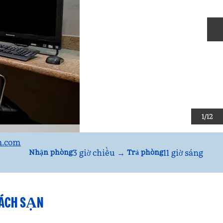
T
1
/
12
n.com
3 giờ chiều
→
11 giờ sáng
Nhận phòng
Trả phòng
HÁCH SẠN