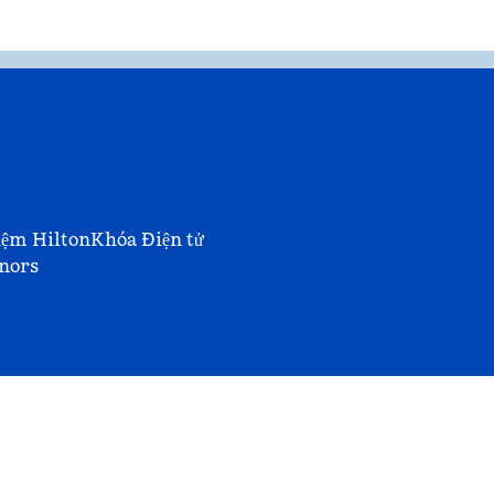
iệm Hilton
Khóa Điện tử
nors