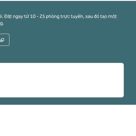
i. Đặt ngay từ 10 - 25 phòng trực tuyến, sau đó tạo một
g.
,
Mở thẻ mới
n