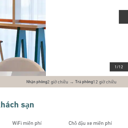
T
1
/
12
2 giờ chiều
→
12 giờ chiều
Nhận phòng
Trả phòng
 khách sạn
WiFi miễn phí
Chỗ đậu xe miễn phí