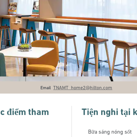
Email
TNAMT_home2
@hilton.com
Email
ác điểm tham
Tiện nghi tại
Bữa sáng nóng sốt