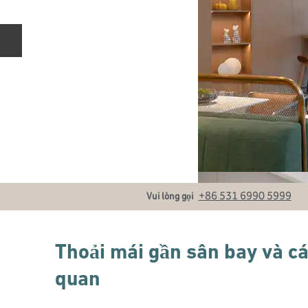
Trang chiếu trước
Gọi
+86 531 6990 5999
Vui lòng gọi
Thoải mái gần sân bay và c
quan