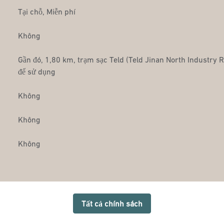
Tại chỗ
,
Miễn phí
Không
Gần đó, 1,80 km
, trạm sạc Teld (Teld Jinan North Industry R
để sử dụng
Không
Không
Không
Tất cả chính sách