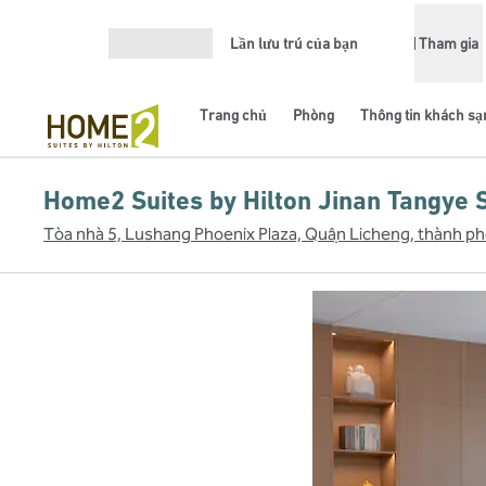
Bỏ qua nội dung
Lần lưu trú của bạn
Tham gia
Mở menu
Trang chủ
Phòng
Thông tin khách sạ
Home2 Suites by Hilton Jinan Tangye 
Tòa nhà 5, Lushang Phoenix Plaza, Quận Licheng, thành 