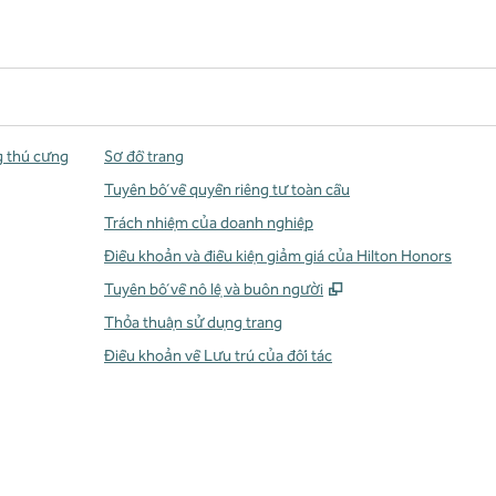
g thú cưng
Sơ đồ trang
Tuyên bố về quyền riêng tư toàn cầu
Trách nhiệm của doanh nghiệp
Điều khoản và điều kiện giảm giá của Hilton Honors
,
Mở thẻ mới
Tuyên bố về nô lệ và buôn người
Thỏa thuận sử dụng trang
Điều khoản về Lưu trú của đối tác