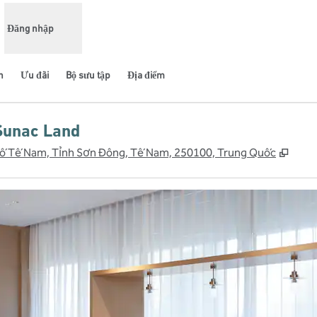
Đăng nhập
n
Ưu đãi
Bộ sưu tập
Địa điểm
Sunac Land
,
Mở t
phố Tế Nam, Tỉnh Sơn Đông, Tế Nam, 250100, Trung Quốc