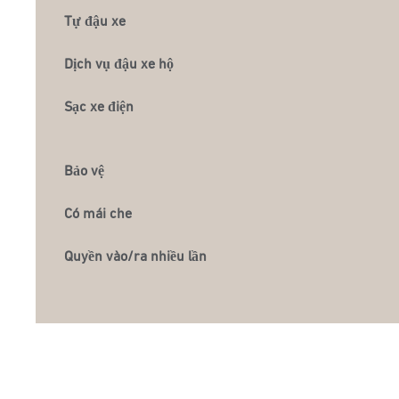
Tự đậu xe
Dịch vụ đậu xe hộ
Sạc xe điện
Bảo vệ
Có mái che
Quyền vào/ra nhiều lần