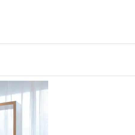
hẻ mới