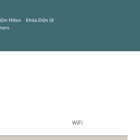
iệm Hilton
Khóa Điện tử
nors
WiFi