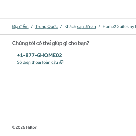
Địa điểm
/
Trung Quốc
/
Khách
sạn Ji'nan
/
Home2 Suites by 
Chúng tôi có thể giúp gì cho bạn?
Điện thoại:
+1-877-6HOME02
,
Mở thẻ mới
Số điện thoại toàn cầu
x
facebook
instagram
,
Mở tab mới
,
Mở tab mới
,
Mở tab mới
©
2026
Hilton