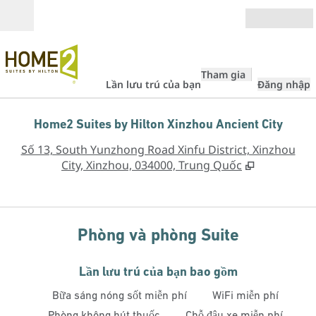
Bỏ qua nội dung
Mở
Tham gia
Lần lưu trú của bạn
Đăng nhập
Home2 Suites by Hilton Xinzhou Ancient City
,
M
Số 13, South Yunzhong Road Xinfu District, Xinzhou
City, Xinzhou, 034000, Trung Quốc
Phòng và phòng Suite
Lần lưu trú của bạn bao gồm
Bữa sáng nóng sốt miễn phí
WiFi miễn phí
Phòng không hút thuốc
Chỗ đậu xe miễn phí