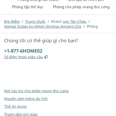
Phòng tập thể dục
Phòng cho phép mang thú cưng
Địa điểm
/
Trung Quốc
/
Khách
sạn Tân Châu
/
Home2 Suites by Hilton Xinzhou Ancient City
/
Phòng
Chúng tôi có thể giúp gì cho bạn?
Điện thoại:
+1-877-6HOME02
,
Mở thẻ mới
Số điện thoại toàn cầu
x
facebook
instagram
,
Mở tab mới
,
Mở tab mới
,
Mở tab mới
Nơi lưu trú cho phép mang thú cưng
Nguồn cảm hứng du lịch
Thẻ tín dụng
Trung tâm trợ giúp