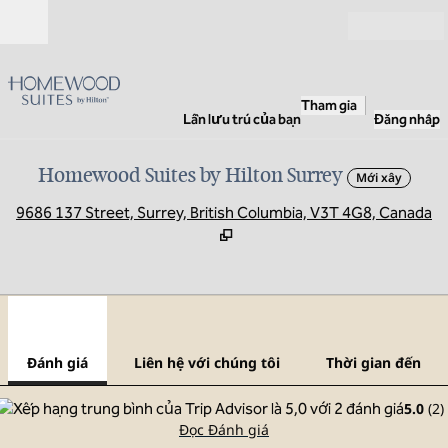
Bỏ qua nội dung
Mở
Tham gia
Lần lưu trú của bạn
Đăng nhập
Homewood Suites by Hilton Surrey
Mới xây
,
M
9686 137 Street, Surrey, British Columbia, V3T 4G8, Canada
1
/
12
hình ảnh trước
hình
1/12
Liên hệ với chúng tôi
Đánh giá
Liên hệ với chúng tôi
Thời gian đến
5.0
(
2
)
Đọc Đánh giá