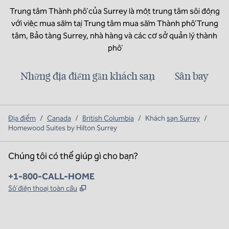
Trung tâm Thành phố của Surrey là một trung tâm sôi động
với việc mua sắm tại Trung tâm mua sắm Thành phố Trung
tâm, Bảo tàng Surrey, nhà hàng và các cơ sở quản lý thành
phố
Những địa điểm gần khách sạn
Sân bay
Địa điểm
/
Canada
/
British Columbia
/
Khách
sạn Surrey
/
Homewood Suites by Hilton Surrey
Chúng tôi có thể giúp gì cho bạn?
Điện thoại:
+1-800-CALL-HOME
,
Mở thẻ mới
Số điện thoại toàn cầu
x
facebook
instagram
,
Mở tab mới
,
Mở tab mới
,
Mở tab mới