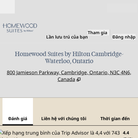
Bỏ qua nội dung
Mở
Tham gia
Lần lưu trú của bạn
Đăng nhập
Homewood Suites by Hilton Cambridge-
Waterloo, Ontario
,
M
800 Jamieson Parkway, Cambridge, Ontario, N3C 4N6,
Canada
1
/
11
hình ảnh trước
hình
1/11
Liên hệ với chúng tôi
Đánh giá
Liên hệ với chúng tôi
Thời gian đến
4.4