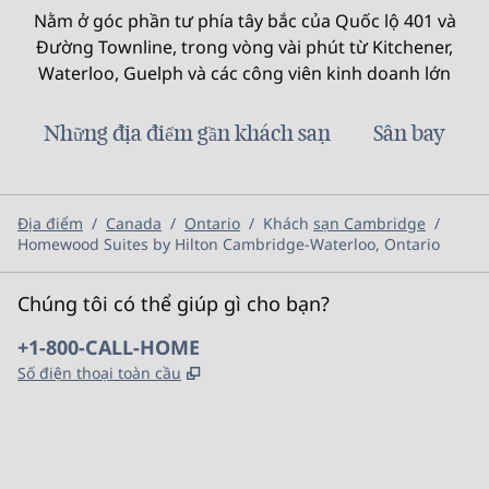
Nằm ở góc phần tư phía tây bắc của Quốc lộ 401 và
Đường Townline, trong vòng vài phút từ Kitchener,
Waterloo, Guelph và các công viên kinh doanh lớn
Những địa điểm gần khách sạn
Sân bay
Địa điểm
/
Canada
/
Ontario
/
Khách
sạn Cambridge
/
Homewood Suites by Hilton Cambridge-Waterloo, Ontario
Chúng tôi có thể giúp gì cho bạn?
Điện thoại:
+1-800-CALL-HOME
,
Mở thẻ mới
Số điện thoại toàn cầu
x
facebook
instagram
,
Mở tab mới
,
Mở tab mới
,
Mở tab mới