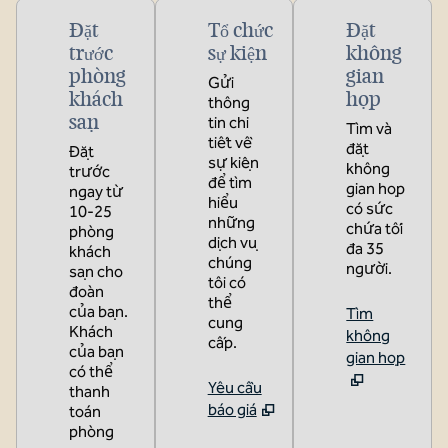
Đặt
Tổ chức
Đặt
trước
sự kiện
không
phòng
gian
Gửi
khách
họp
thông
sạn
tin chi
Tìm và
tiết về
đặt
Đặt
sự kiện
không
trước
để tìm
gian họp
ngay từ
hiểu
có sức
10-25
những
chứa tối
phòng
dịch vụ
đa 35
khách
chúng
người.
sạn cho
tôi có
đoàn
thể
của bạn.
Tìm
cung
Khách
không
cấp.
của bạn
gian họp
có thể
Yêu cầu
thanh
báo giá
toán
phòng