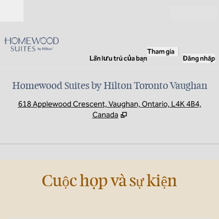
Bỏ qua nội dung
Mở
Tham gia
Lần lưu trú của bạn
Đăng nhập
Homewood Suites by Hilton Toronto Vaughan
,
M
618 Applewood Crescent, Vaughan, Ontario, L4K 4B4,
Canada
1
/
6
hình ảnh trước
hình
1/6
Cuộc họp và sự kiện