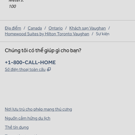
100
Địa điểm
/
Canada
/
Ontario
/
Khách sạn Vaughan
/
Homewood Suites by Hilton Toronto Vaughan
/
Sự kiện
Chúng tôi có thể giúp gì cho bạn?
Điện thoại:
+1-800-CALL-HOME
,
Mở thẻ mới
Số điện thoại toàn cầu
x
facebook
instagram
,
Mở tab mới
,
Mở tab mới
,
Mở tab mới
Nơi lưu trú cho phép mang thú cưng
Nguồn cảm hứng du lịch
Thẻ tín dụng