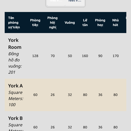
mét vuông
feet vuông
Tên
Phòng
Hì
Phòng
Lễ
Phòng
Nhà
phòng
hội
Vuông
ch
tiệc
tân
học
hát
sự kiện
nghị
U
York
Room
Đồng
128
70
50
160
90
170
4
hồ đo
vuông
:
201
York A
Square
60
26
32
80
36
80
2
Meters
:
100
York B
Square
60
26
32
80
36
80
2
Meters
: