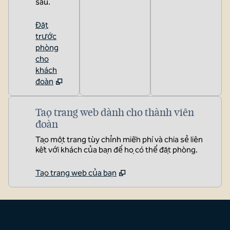
sau.
Đặt
trước
phòng
cho
khách
đoàn
Tạo trang web dành cho thành viên
đoàn
Tạo một trang tùy chỉnh miễn phí và chia sẻ liên
kết với khách của bạn để họ có thể đặt phòng.
Tạo trang web của bạn