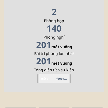
2
Phòng họp
140
Phòng nghỉ
201
mét vuông
Mét vuông
Bài trí phòng lớn nhất
201
mét vuông
Mét vuông
Tổng diện tích sự kiện
mét vuông
feet vuông