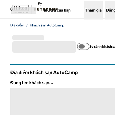
Bỏ qua nội dung
,
Mở tab mới
Kỳ
0
lưu trú của bạn
Tham gia
Đăng
Địa điểm
/
Khách sạn AutoCamp
So sánh khách s
Địa điểm khách sạn AutoCamp
Đang tìm khách sạn...
Đang tìm khách sạn...