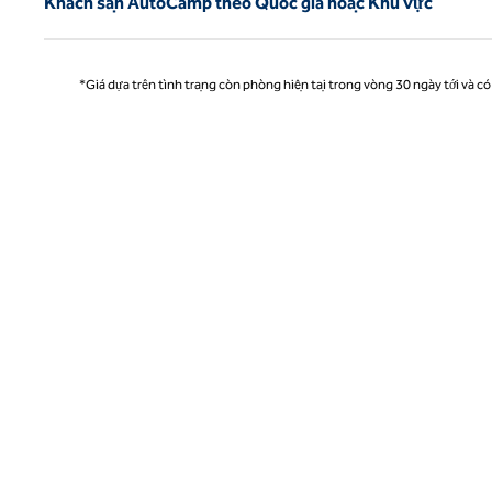
Khách sạn AutoCamp theo Quốc gia hoặc Khu vực
*Giá dựa trên tình trạng còn phòng hiện tại trong vòng 30 ngày tới và có 