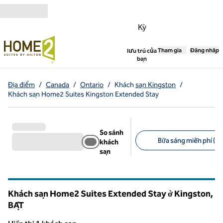
Bỏ qua nội dung
Kỳ
,
Tham gia
Mở tab mới
Đăng nhập
lưu trú của
bạn
Địa điểm
/
Canada
/
Ontario
/
Khách
sạn Kingston
/
Khách sạn Home2 Suites Kingston Extended Stay
So sánh
Bữa sáng miễn phí (1)
khách
sạn
Bộ lọc được đề xuất
Khách sạn Home2 Suites Extended Stay ở Kingston,
BẬT
Ontario