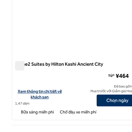
Home2 Suites by Hilton Kashi Ancient City
Home2 Suites by Hilton Kashi Ancient City
¥464
Từ*
Đã bao gồm
Xem chi tiết khách sạn cho Home2 Suites by Hilton Kashi Ancien
Xem thông tin chi tiết về
Mua trước với Giảm giá Ho
khách sạn
Chọn ngày
1,47 dặm
Bữa sáng miễn phí
Chỗ đậu xe miễn phí