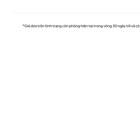
Tran
*Giá dựa trên tình trạng còn phòng hiện tại trong vòng 30 ngày tới và có 