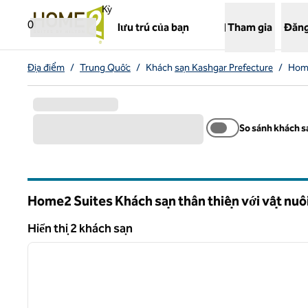
Bỏ qua nội dung
,
Mở tab mới
Kỳ
0
lưu trú của bạn
Tham gia
Đăng
Địa điểm
/
Trung Quốc
/
Khách
sạn Kashgar Prefecture
/
Home
So sánh khách s
Home2 Suites Khách sạn thân thiện với vật nuô
Hiển thị 2 khách sạn
1
Hiển thị 2 khách sạn
ảnh trước
1/12