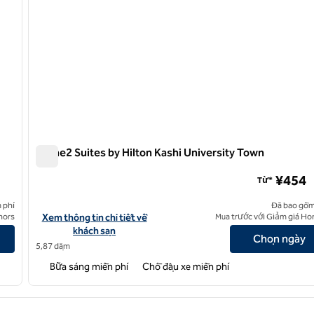
Home2 Suites by Hilton Kashi University Town
Home2 Suites by Hilton Kashi University Town
¥454
Từ*
 phí
Đã bao gồm
t City
Xem chi tiết khách sạn cho Home2 Suites by Hilton Kashi Unive
nors
Xem thông tin chi tiết về
Mua trước với Giảm giá Ho
khách sạn
Chọn ngày
5,87 dặm
Bữa sáng miễn phí
Chỗ đậu xe miễn phí