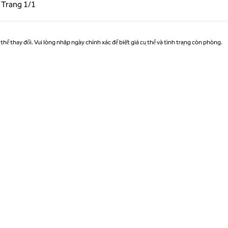
g trước, 1/1
Trang sau, 1/1
Trang
1/1
Trang 1/1
thể thay đổi. Vui lòng nhập ngày chính xác để biết giá cụ thể và tình trạng còn phòng.