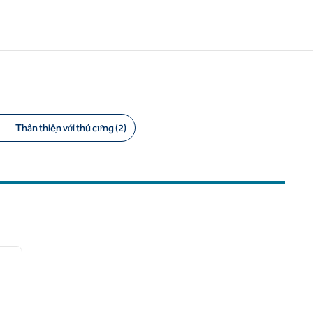
Thân thiện với thú cưng (2)
/
12
ảnh sau