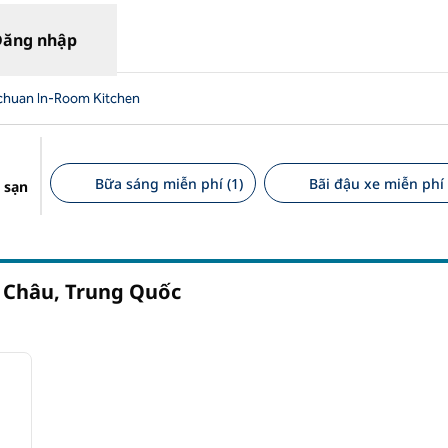
Đăng nhập
chuan In-Room Kitchen
Bữa sáng miễn phí (1)
Bãi đậu xe miễn phí 
 sạn
Bộ lọc được đề xuất
 Châu, Trung Quốc
/
12
ảnh sau