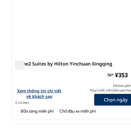
Home2 Suites by Hilton Yinchuan Xingqing
Home2 Suites by Hilton Yinchuan Xingqing
¥353
Từ*
Đã bao gồm
Xem chi tiết khách sạn cho Home2 Suites by Hilton Yin
Xem thông tin chi tiết
Mua trước với Giảm giá Ho
về khách sạn
Chọn ngày
3,16 dặm
Bữa sáng miễn phí
Chỗ đậu xe miễn phí