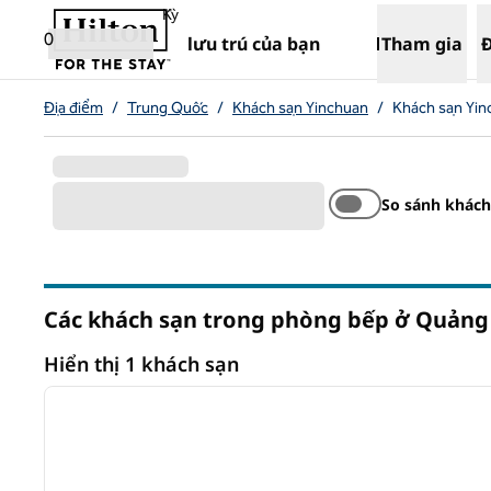
Bỏ qua nội dung
,
Mở tab mới
Kỳ
0
lưu trú của bạn
Tham gia
Địa điểm
/
Trung Quốc
/
Khách sạn Yinchuan
/
Khách sạn Yin
So sánh khách
Các khách sạn trong phòng bếp ở Quảng
Hiển thị 1 khách sạn
1
Hiển thị 1 khách sạn
ảnh trước
1/12