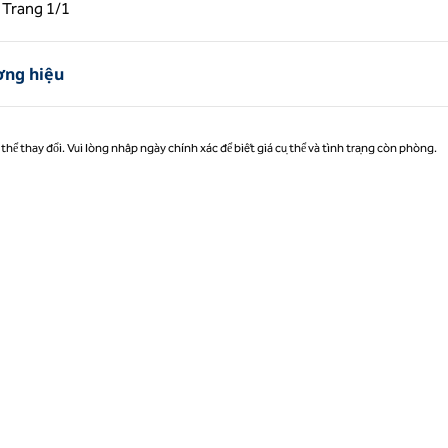
g trước, 1/1
Trang sau, 1/1
Trang
1/1
Trang 1/1
ơng hiệu
thể thay đổi. Vui lòng nhập ngày chính xác để biết giá cụ thể và tình trạng còn phòng.