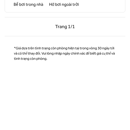
Bể bơi trong nhà
Hồ bơi ngoài trời
Trang trước, 1/1
Trang sau, 1/1
Trang
1/1
Trang 1/1
*Giá dựa trên tình trạng còn phòng hiện tại trong vòng 30 ngày tới
và có thể thay đổi. Vui lòng nhập ngày chính xác để biết giá cụ thể và
tình trạng còn phòng.