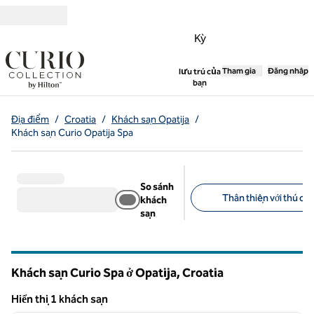
Bỏ qua nội dung
Kỳ
,
Tham gia
Mở tab mới
Đăng nhập
lưu trú của
bạn
Địa điểm
/
Croatia
/
Khách sạn Opatija
/
Khách sạn Curio Opatija Spa
So sánh
Thân thiện với thú cưn
khách
sạn
Bộ lọc được đề xuất
Khách sạn Curio Spa ở Opatija, Croatia
Hiển thị 1 khách sạn
1
/
12
Hiển thị 1 khách sạn