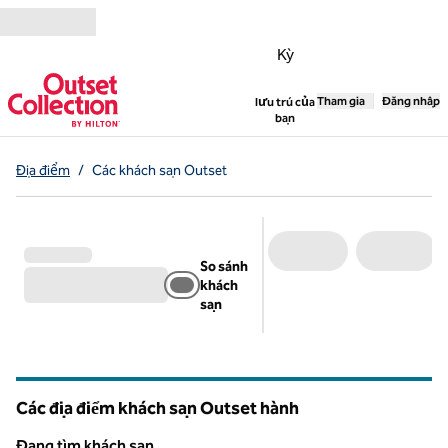
Bỏ qua nội dung
Kỳ
,
Tham gia
Mở tab mới
Đăng nhập
lưu trú của
bạn
Địa điểm
/
Các khách sạn Outset
So sánh
khách
sạn
Các địa điểm khách sạn Outset hành
Đang tìm khách sạn...