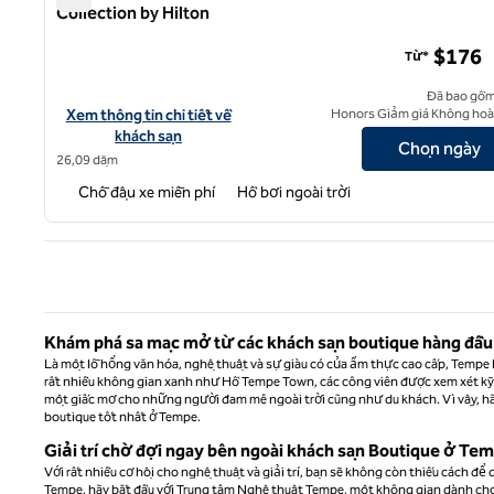
Collection by Hilton
Boulders Resort & Spa Scottsdale, Bộ Curio Collection by 
$176
Từ*
Đã bao gồm
Xem chi tiết khách sạn cho Boulders Resort & Spa Scottsdale, Cu
Xem thông tin chi tiết về
Honors Giảm giá Không hoàn
khách sạn
Chọn ngày
26,09 dặm
Chỗ đậu xe miễn phí
Hồ bơi ngoài trời
Tran
Khám phá sa mạc mở từ các khách sạn boutique hàng đầ
Là một lỗ hổng văn hóa, nghệ thuật và sự giàu có của ẩm thực cao cấp, Tempe
rất nhiều không gian xanh như Hồ Tempe Town, các công viên được xem xét kỹ
một giấc mơ cho những người đam mê ngoài trời cũng như du khách. Vì vậy, hãy 
boutique tốt nhất ở Tempe.
Giải trí chờ đợi ngay bên ngoài khách sạn Boutique ở Te
Với rất nhiều cơ hội cho nghệ thuật và giải trí, bạn sẽ không còn thiếu cách để 
Tempe, hãy bắt đầu với Trung tâm Nghệ thuật Tempe, một không gian dành cho 