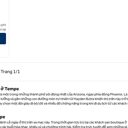
Hilton
 phí
rio Collection by Hilton
 lại
g trước, 1/1
Trang sau, 1/1
Trang
1/1
Trang 1/1
u ở Tempe
 là một trong những thành phố sôi động nhất của Arizona, ngay phía đông Phoenix. Là 
 lưỡng và gần những con đường mòn tự nhiên từ Hayden Butte khiến thị trấn này trở 
chọn một đôi giày đi bộ tốt và nhiều đồ chống nắng trong khi đi du lịch từ các khách
mpe
dành cả ngày ở thị trấn sa mạc này. Trong thời gian lưu trú tại các khách sạn boutique ở
các buổi hòa nhạc, khiêu vũ và chương trình hài. Kiểm tra trực tuyến để xem những gì