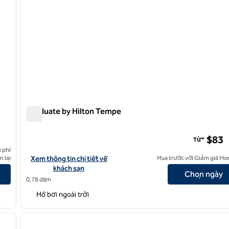
Graduate by Hilton Tempe
Graduate by Hilton Tempe
$83
Từ*
 phí
Xem chi tiết khách sạn cho Graduate by Hilton Tempe
 lại
Xem thông tin chi tiết về
Mua trước với Giảm giá Ho
khách sạn
Chọn ngày
0,78 dặm
Hồ bơi ngoài trời
/
12
1
ảnh sau
ảnh trước
1/12