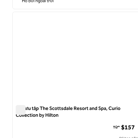
Hồ bơi ngoài trời
1
ảnh trước
1/13
Bộ sưu tập The Scottsdale Resort and Spa, Curio
Collection by Hilton
Bộ sưu tập The Scottsdale Resort and Spa, Curio Collectio
$157
Từ*