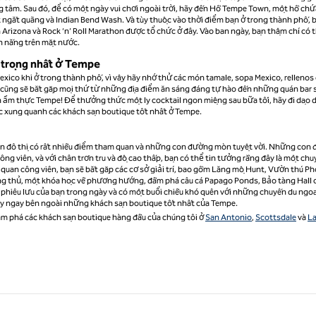
ng tâm. Sau đó, để có một ngày vui chơi ngoài trời, hãy đến Hồ Tempe Town, một hồ chứ
 ngắt quãng và Indian Bend Wash. Và tùy thuộc vào thời điểm bạn ở trong thành phố, 
n Arizona và Rock ‘n’ Roll Marathon được tổ chức ở đây. Vào ban ngày, bạn thậm chí có 
nh nắng trên mặt nước.
 trọng nhất ở Tempe
ico khi ở trong thành phố, vì vậy hãy nhớ thử các món tamale, sopa Mexico, rellenos 
n cũng sẽ bắt gặp mọi thứ từ những địa điểm ăn sáng đáng tự hào đến những quán bar
ền ẩm thực Tempe! Để thưởng thức một ly cocktail ngon miệng sau bữa tối, hãy đi dạo 
ực xung quanh các khách sạn boutique tốt nhất ở Tempe.
iên đô thị có rất nhiều điểm tham quan và những con đường mòn tuyệt vời. Những con
g viên, và với chân trơn tru và độ cao thấp, bạn có thể tin tưởng rằng đây là một chu
m quan công viên, bạn sẽ bắt gặp các cơ sở giải trí, bao gồm Lăng mộ Hunt, Vườn thú P
ng thủ, một khóa học về phương hướng, đầm phá câu cá Papago Ponds, Bảo tàng Hall 
 phiêu lưu của bạn trong ngày và có một buổi chiều khó quên với những chuyến du ngo
ày ngay bên ngoài những khách sạn boutique tốt nhất của Tempe.
m phá các khách sạn boutique hàng đầu của chúng tôi ở
San Antonio
,
Scottsdale
và
L