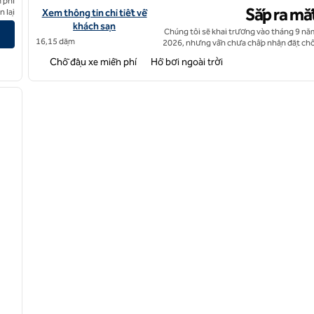
 phí
Sắp ra mắ
lection by Hilton
Xem chi tiết khách sạn Tempo by Hilton Mesa Gallery Park
 lại
Xem thông tin chi tiết về
khách sạn
Chúng tôi sẽ khai trương vào tháng 9 nă
16,15 dặm
2026, nhưng vẫn chưa chấp nhận đặt chỗ
Chỗ đậu xe miễn phí
Hồ bơi ngoài trời
/
12
ảnh sau