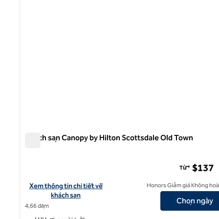
Khách sạn Canopy by Hilton Scottsdale Old Town
Khách sạn Canopy by Hilton Scottsdale Old Town
$137
Từ*
Xem chi tiết khách sạn cho Canopy by Hilton Scottsdale Old To
Xem thông tin chi tiết về
Honors Giảm giá Không hoàn
khách sạn
Chọn ngày
4,66 dặm