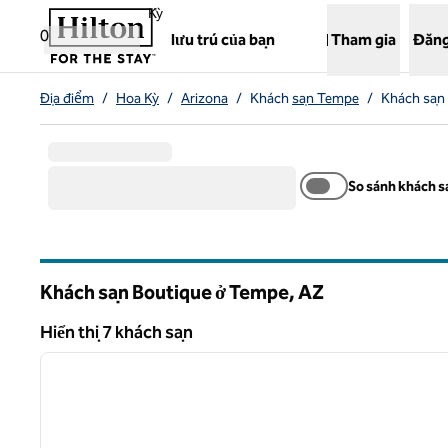
Bỏ qua nội dung
,
Mở tab mới
Kỳ
0
lưu trú của bạn
Tham gia
Đăng
Địa điểm
/
Hoa Kỳ
/
Arizona
/
Khách
sạn Tempe
/
Khách sạn
So sánh khách s
Khách sạn Boutique ở Tempe,
AZ
Arizona
Hiển thị 7 khách sạn
1
Hiển thị 7 khách sạn
ảnh trước
1/12