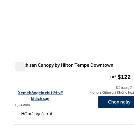
Khách sạn Canopy by Hilton Tempe Downtown
Khách sạn Canopy by Hilton Tempe Downtown
$122
Từ*
Đã bao gồm
Xem chi tiết khách sạn cho Canopy by Hilton Tempe Downtown
Xem thông tin chi tiết về
Honors Giảm giá Không hoàn
khách sạn
Chọn ngày
0,24 dặm
Hồ bơi ngoài trời
1
ảnh trước
1/12