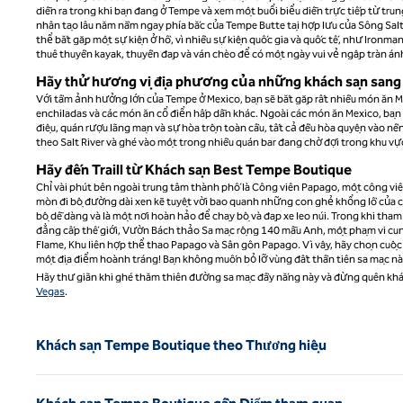
diễn ra trong khi bạn đang ở Tempe và xem một buổi biểu diễn trực tiếp từ tru
nhân tạo lâu năm nằm ngay phía bắc của Tempe Butte tại hợp lưu của Sông Salt
thể bắt gặp một sự kiện ở hồ, vì nhiều sự kiện quốc gia và quốc tế, như Ironma
thuê thuyền kayak, thuyền đạp và ván chèo để có một ngày vui vẻ ngập tràn á
Hãy thử hương vị địa phương của những khách sạn sang
Với tầm ảnh hưởng lớn của Tempe ở Mexico, bạn sẽ bắt gặp rất nhiều món ăn Mex
enchiladas và các món ăn cổ điển hấp dẫn khác. Ngoài các món ăn Mexico, bạ
điệu, quán rượu lãng mạn và sự hòa trộn toàn cầu, tất cả đều hòa quyện vào n
theo Salt River và ghé vào một trong nhiều quán bar đang chờ đợi trong khu v
Hãy đến Traill từ Khách sạn Best Tempe Boutique
Chỉ vài phút bên ngoài trung tâm thành phố là Công viên Papago, một công v
mòn đi bộ đường dài xen kẽ tuyệt vời bao quanh những con ghẻ khổng lồ của côn
bộ dễ dàng và là một nơi hoàn hảo để chạy bộ và đạp xe leo núi. Trong khi tha
đẳng cấp thế giới, Vườn Bách thảo Sa mạc rộng 140 mẫu Anh, một phạm vi cu
Flame, Khu liên hợp thể thao Papago và Sân gôn Papago. Vì vậy, hãy chọn cuộc
một địa điểm hoành tráng! Bạn không muốn bỏ lỡ vùng đất thần tiên sa mạc n
Hãy thư giãn khi ghé thăm thiên đường sa mạc đầy nắng này và đừng quên khá
Vegas
.
Khách sạn Tempe Boutique theo Thương hiệu