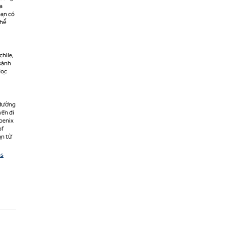
a
bạn có
thể
chile,
 sành
dọc
 đường
yến đi
hoenix
of
ạn từ
as