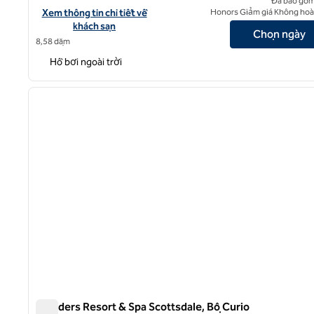
Đã bao gồm
Xem chi tiết khách sạn The Scottsdale Resort and Spa, Curio Col
Xem thông tin chi tiết về
Honors Giảm giá Không hoàn
khách sạn
Chọn ngày
8,58 dặm
Hồ bơi ngoài trời
1
ảnh trước
1/12
Boulders Resort & Spa Scottsdale, Bộ Curio