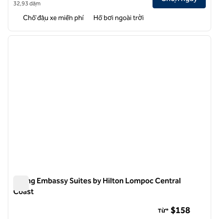
32,93 dặm
Chỗ đậu xe miễn phí
Hồ bơi ngoài trời
1
/
12
ảnh trước
ảnh sa
1/12
Phòng Embassy Suites by Hilton Lompoc Central
Coast
Phòng Embassy Suites by Hilton Lompoc Central Coast
$158
Từ*