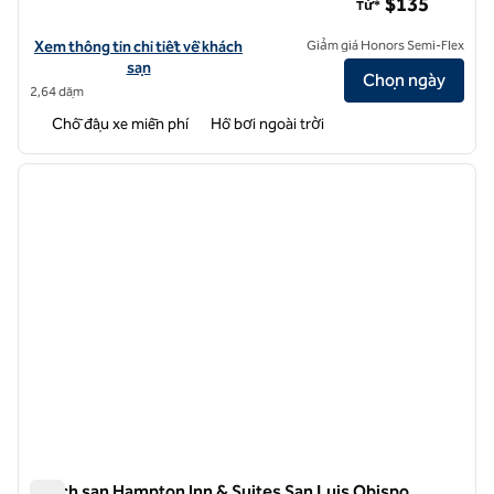
$135
Từ*
Xem chi tiết khách sạn Hilton Garden Inn San Luis Obispo/Pismo Be
Xem thông tin chi tiết về khách
Giảm giá Honors Semi-Flex
sạn
Chọn ngày
2,64 dặm
Chỗ đậu xe miễn phí
Hồ bơi ngoài trời
1
/
12
ảnh trước
ảnh sa
1/12
Khách sạn Hampton Inn & Suites San Luis Obispo