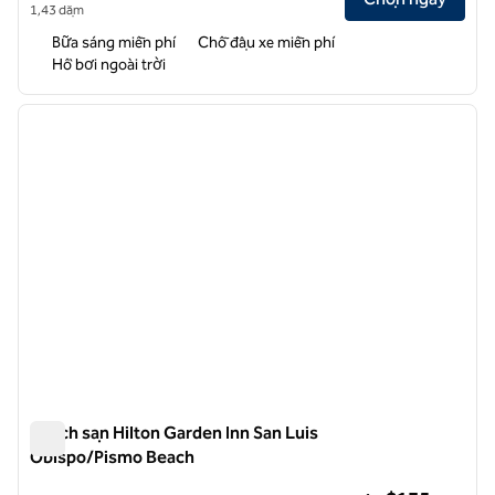
1,43 dặm
Bữa sáng miễn phí
Chỗ đậu xe miễn phí
Hồ bơi ngoài trời
1
/
12
ảnh trước
ảnh sa
1/12
Khách sạn Hilton Garden Inn San Luis
Obispo/Pismo Beach
Khách sạn Hilton Garden Inn San Luis Obispo/Pismo Beach