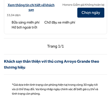
Xem chi tiết khách sạn cho Embassy Suites by Hilton Lompoc Centra
Xem thông tin chi tiết về khách
Honors Giảm giá Không hoàn lại
sạn
Chọn ngày
33,04 dặm
Bữa sáng miễn phí
Chỗ đậu xe miễn phí
Hồ bơi ngoài trời
Trang trước, 1/1
Trang sau, 1/1
Trang
1/1
Trang 1/1
Khách sạn thân thiện với thú cưng Arroyo Grande theo
thương hiệu
*Giá dựa trên tình trạng còn phòng hiện tại trong vòng 30 ngày tới
và có thể thay đổi. Vui lòng nhập ngày chính xác để biết giá cụ thể và
tình trạng còn phòng.