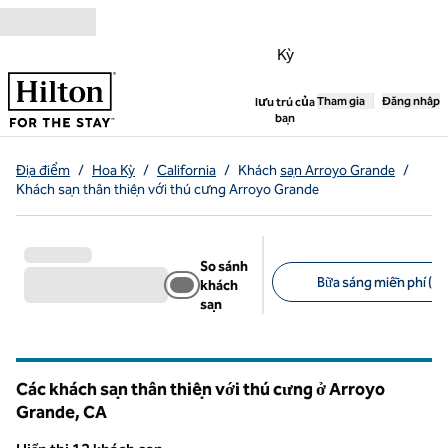
Bỏ qua nội dung
Kỳ
,
Tham gia
Mở tab mới
Đăng nhập
lưu trú của
bạn
Địa điểm
/
Hoa Kỳ
/
California
/
Khách
sạn Arroyo Grande
/
Khách sạn thân thiện với thú cưng Arroyo Grande
So sánh
Bữa sáng miễn phí (8)
khách
sạn
Bộ lọc được đề xuất
Các khách sạn thân thiện với thú cưng ở Arroyo
Grande,
CA
California