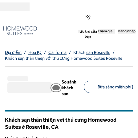
Bỏ qua nội dung
Kỳ
,
Tham gia
Mở tab mới
Đăng nhập
lưu trú của
bạn
Địa điểm
/
Hoa Kỳ
/
California
/
Khách
sạn Roseville
/
Khách sạn thân thiện với thú cưng Homewood Suites Roseville
So sánh
Bữa sáng miễn phí (3)
khách
sạn
Bộ lọc được đề xuất
Khách sạn thân thiện với thú cưng Homewood
Suites ở Roseville,
CA
California