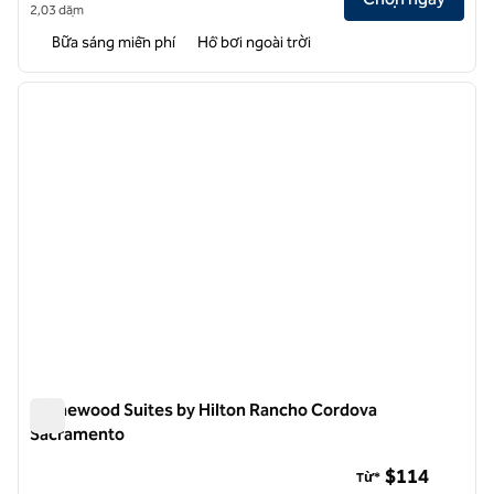
2,03 dặm
Bữa sáng miễn phí
Hồ bơi ngoài trời
1
/
12
ảnh trước
ảnh sa
1/12
Homewood Suites by Hilton Rancho Cordova
Sacramento
Homewood Suites by Hilton Rancho Cordova Sacramento
$114
Từ*