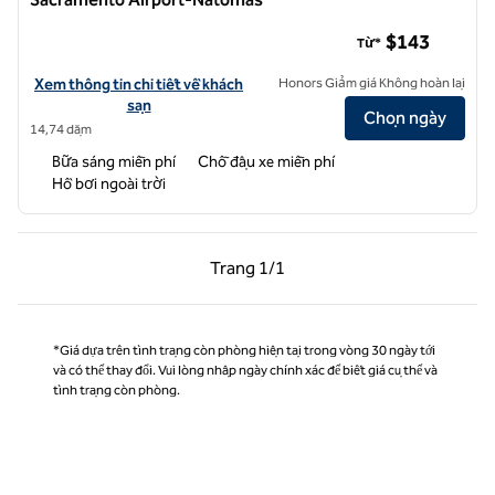
Phòng suite Homewood Suites by Hilton Sacramento Airpor
$143
Từ*
Xem chi tiết khách sạn cho Homewood Suites by Hilton Sacramento
Xem thông tin chi tiết về khách
Honors Giảm giá Không hoàn lại
sạn
Chọn ngày
14,74 dặm
Bữa sáng miễn phí
Chỗ đậu xe miễn phí
Hồ bơi ngoài trời
Trang trước, 1/1
Trang sau, 1/1
Trang
1/1
Trang 1/1
*Giá dựa trên tình trạng còn phòng hiện tại trong vòng 30 ngày tới
và có thể thay đổi. Vui lòng nhập ngày chính xác để biết giá cụ thể và
tình trạng còn phòng.