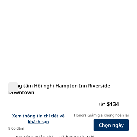
Trung tâm Hội nghị Hampton Inn Riverside
Downtown
Trung tâm Hội nghị Hampton Inn Riverside Downtown
$134
Từ*
Xem chi tiết khách sạn cho Trung tâm Hội nghị Hampton I
Honors Giảm giá Không hoàn lại
Xem thông tin chi tiết về
khách sạn
Chọn ngày
9,00 dặm