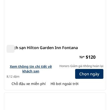
Khách sạn Hilton Garden Inn Fontana
Khách sạn Hilton Garden Inn Fontana
$120
Từ*
Xem chi tiết khách sạn Hilton Garden Inn Fontana
Honors Giảm giá Không hoàn lại
Xem thông tin chi tiết về
khách sạn
Chọn ngày
8,12 dặm
Chỗ đậu xe miễn phí
Hồ bơi ngoài trời
1
/
12
ảnh trước
ảnh s
1/12