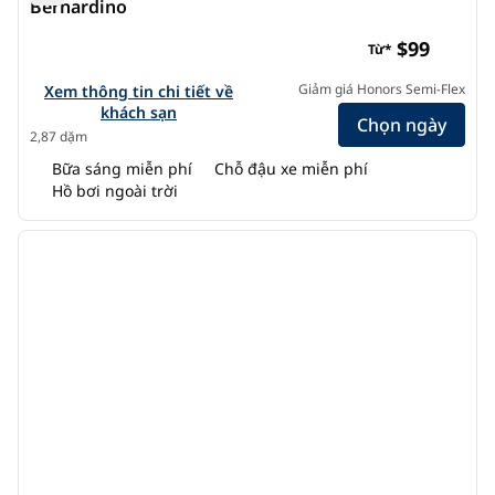
Bernardino
Khách sạn Hampton Inn & Suites San Bernardino
$99
Từ*
Xem chi tiết khách sạn của Hampton Inn & Suites San Bern
Giảm giá Honors Semi-Flex
Xem thông tin chi tiết về
khách sạn
Chọn ngày
2,87 dặm
Bữa sáng miễn phí
Chỗ đậu xe miễn phí
Hồ bơi ngoài trời
1
/
12
ảnh trước
ảnh s
1/12