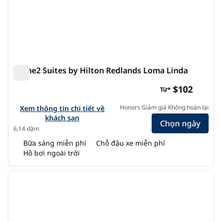
Home2 Suites by Hilton Redlands Loma Linda
Home2 Suites by Hilton Redlands Loma Linda
$102
Từ*
Xem chi tiết khách sạn cho Home2 Suites by Hilton Redlan
Honors Giảm giá Không hoàn lại
Xem thông tin chi tiết về
khách sạn
Chọn ngày
6,14 dặm
Bữa sáng miễn phí
Chỗ đậu xe miễn phí
Hồ bơi ngoài trời
1
/
12
ảnh trước
ảnh s
1/12