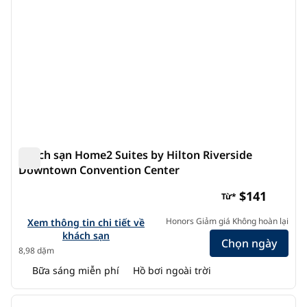
Khách sạn Home2 Suites by Hilton Riverside
Downtown Convention Center
Khách sạn Home2 Suites by Hilton Riverside Downtown
$141
Từ*
Xem chi tiết khách sạn cho Home2 Suites by Hilton River
Honors Giảm giá Không hoàn lại
Xem thông tin chi tiết về
khách sạn
Chọn ngày
8,98 dặm
Bữa sáng miễn phí
Hồ bơi ngoài trời
1
/
12
ảnh trước
ảnh s
1/12