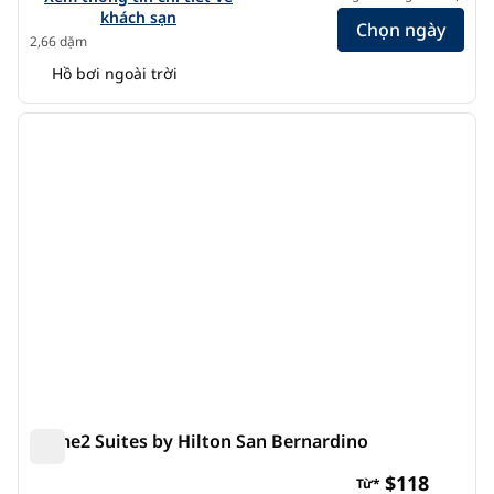
khách sạn
Chọn ngày
2,66 dặm
Hồ bơi ngoài trời
1
/
12
ảnh trước
ảnh s
1/12
Home2 Suites by Hilton San Bernardino
Home2 Suites by Hilton San Bernardino
$118
Từ*