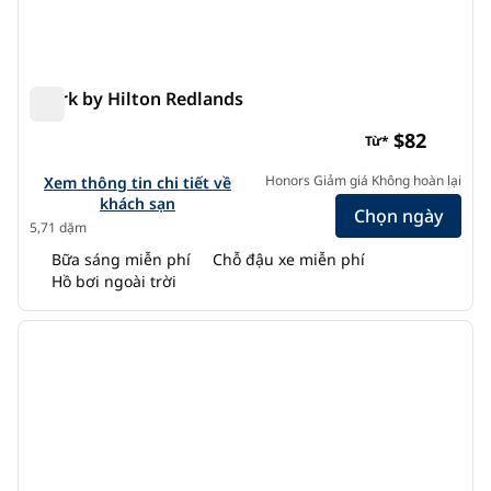
Spark by Hilton Redlands
Spark by Hilton Redlands
$82
Từ*
Xem chi tiết khách sạn Spark by Hilton Redlands
Honors Giảm giá Không hoàn lại
Xem thông tin chi tiết về
khách sạn
Chọn ngày
5,71 dặm
Bữa sáng miễn phí
Chỗ đậu xe miễn phí
Hồ bơi ngoài trời
1
/
12
ảnh trước
ảnh s
1/12