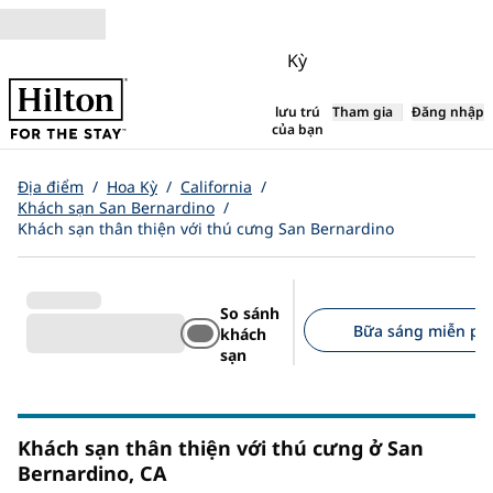
Bỏ qua nội dung
Kỳ
Tham gia
Đăng nhập
lưu trú
,
Mở tab mới
của bạn
Địa điểm
/
Hoa Kỳ
/
California
/
Khách sạn San Bernardino
/
Khách sạn thân thiện với thú cưng San Bernardino
So sánh
Bữa sáng miễn phí 
khách
sạn
Bộ lọc được đề xuất
Khách sạn thân thiện với thú cưng ở San
Bernardino,
CA