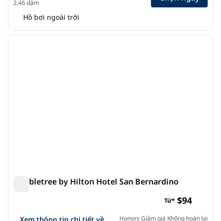
2,46 dặm
Hồ bơi ngoài trời
1
/
12
ảnh trước
ảnh s
1/12
Doubletree by Hilton Hotel San Bernardino
Doubletree by Hilton Hotel San Bernardino
$94
Từ*
Xem chi tiết khách sạn cho Doubletree by Hilton Hotel San
Honors Giảm giá Không hoàn lại
Xem thông tin chi tiết về