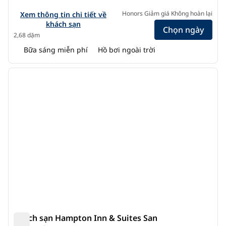
Xem chi tiết khách sạn cho Home2 Suites by Hilton San Be
Honors Giảm giá Không hoàn lại
Xem thông tin chi tiết về
khách sạn
Chọn ngày
2,68 dặm
Bữa sáng miễn phí
Hồ bơi ngoài trời
1
/
12
ảnh trước
ảnh s
1/12
Khách sạn Hampton Inn & Suites San