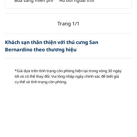
Bữa sáng miễn phí
Hồ bơi ngoài trời
Trang trước, 1/1
Trang sau, 1/1
Trang
1/1
Trang 1/1
Khách sạn thân thiện với thú cưng San
Bernardino theo thương hiệu
*Giá dựa trên tình trạng còn phòng hiện tại trong vòng 30 ngày
tới và có thể thay đổi. Vui lòng nhập ngày chính xác để biết giá
cụ thể và tình trạng còn phòng.