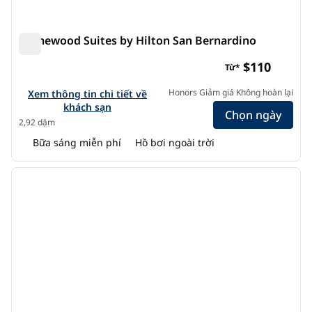
Homewood Suites by Hilton San Bernardino
Homewood Suites by Hilton San Bernardino
$110
Từ*
Xem chi tiết khách sạn cho Homewood Suites by Hilton Sa
Honors Giảm giá Không hoàn lại
Xem thông tin chi tiết về
khách sạn
Chọn ngày
2,92 dặm
Bữa sáng miễn phí
Hồ bơi ngoài trời
1
/
12
ảnh trước
ảnh s
1/12