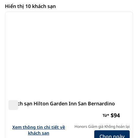
California
Hiển thị 10 khách sạn
1
/
12
Hiển thị 10 khách sạn
ảnh trước
ảnh s
1/12
Khách sạn Hilton Garden Inn San Bernardino
Khách sạn Hilton Garden Inn San Bernardino
$94
Từ*
Xem chi tiết khách sạn Hilton Garden Inn San Bernardino
Honors Giảm giá Không hoàn lại
Xem thông tin chi tiết về
khách sạn
Chọn ngày