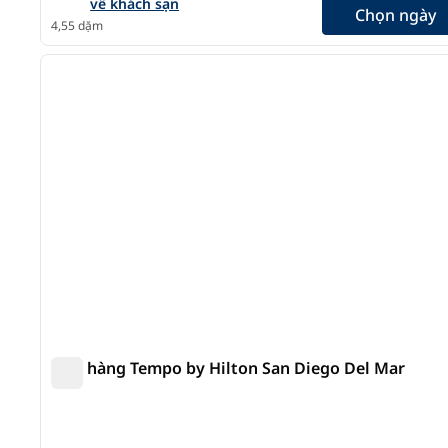
về khách sạn
Chọn ngày
4,55 dặm
1
ảnh trước
1/7
Nhà hàng Tempo by Hilton San Diego Del Mar
Nhà hàng Tempo by Hilton San Diego Del Mar