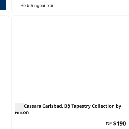
Hồ bơi ngoài trời
/
7
1
ảnh sau
ảnh trước
1/12
The Cassara Carlsbad, Bộ Tapestry Collection by
Hilton
The Cassara Carlsbad, Bộ Tapestry Collection by Hilt
$190
Từ*