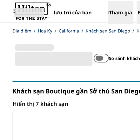
Bỏ qua nội dung
,
Mở tab mới
Kỳ
0
lưu trú của bạn
Tham gia
Địa điểm
/
Hoa Kỳ
/
California
/
Khách sạn San Diego
/
K
So sánh khách
Khách sạn Boutique gần Sở thú San Dieg
California
Hiển thị 7 khách sạn
1
Hiển thị 7 khách sạn
ảnh trước
1/12