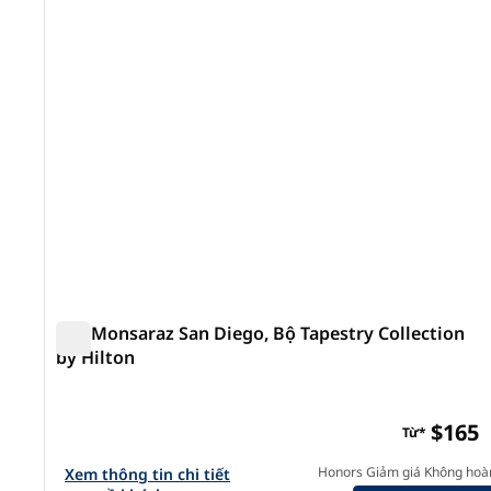
ảnh trước
1/12
The Monsaraz San Diego, Bộ Tapestry Collection
by Hilton
The Monsaraz San Diego, Bộ Tapestry Collection by H
$165
Từ*
Xem chi tiết khách sạn cho The Monsaraz San Diego, Tape
Honors Giảm giá Không hoàn
Xem thông tin chi tiết