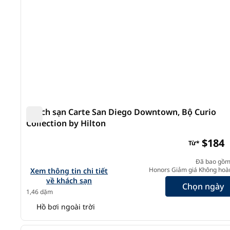
Khách sạn Carte San Diego Downtown, Bộ Curio
Collection by Hilton
Khách sạn Carte San Diego Downtown, Bộ Curio Colle
$184
Từ*
Đã bao gồm
Xem chi tiết khách sạn cho Carte Hotel San Diego Downt
Honors Giảm giá Không hoàn
Xem thông tin chi tiết
về khách sạn
Chọn ngày
1,46 dặm
Hồ bơi ngoài trời
1