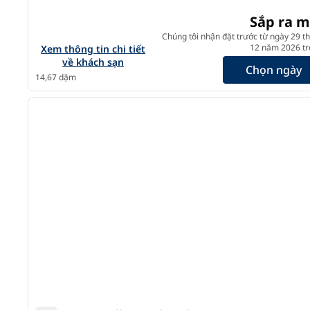
Sắp ra m
Chúng tôi nhận đặt trước từ ngày 29 t
Xem chi tiết khách sạn Tempo by Hilton San Diego Del M
12 năm 2026 trở
Xem thông tin chi tiết
về khách sạn
Chọn ngày
14,67 dặm
1
ảnh trước
1/12