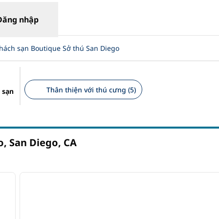
Đăng nhập
hách sạn Boutique Sở thú San Diego
Thân thiện với thú cưng (5)
 sạn
Bộ lọc được đề xuất
o, San Diego,
CA
/
12
1
ảnh sau
ảnh trước
1/12