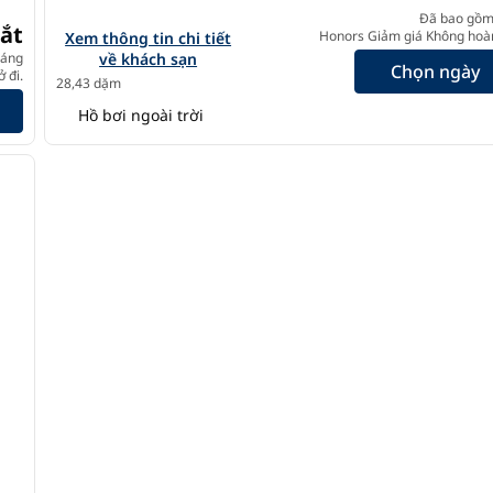
Đã bao gồm
ắt
Xem chi tiết khách sạn cho The Cassara Carlsbad, Tapestr
Honors Giảm giá Không hoàn
Xem thông tin chi tiết
háng
về khách sạn
Chọn ngày
ar
 đi.
28,43 dặm
Hồ bơi ngoài trời
/
12
ảnh sau