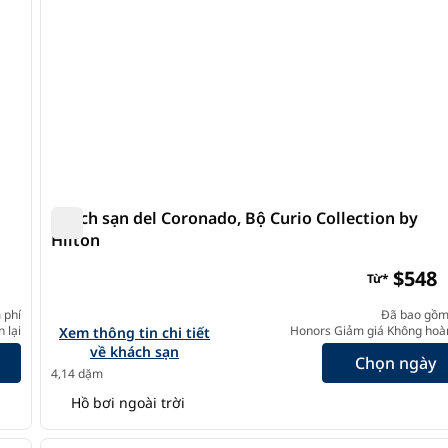
Khách sạn del Coronado, Bộ Curio Collection by
Hilton
ction by Hilton
Khách sạn del Coronado, Bộ Curio Collection by Hilt
$548
Từ*
 phí
Đã bao gồm
own, Curio Collection by Hilton
 lại
Xem chi tiết khách sạn cho Hotel del Coronado, Curio Co
Honors Giảm giá Không hoàn
Xem thông tin chi tiết
về khách sạn
Chọn ngày
4,14 dặm
Hồ bơi ngoài trời
/
12
1