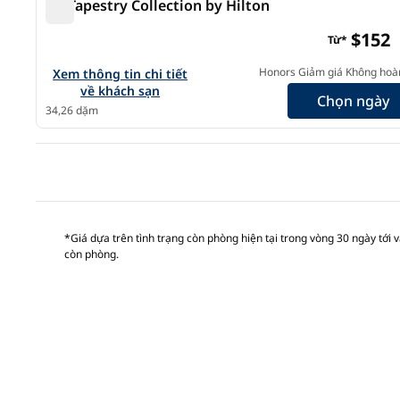
Bộ Tapestry Collection by Hilton
Bộ Tapestry Collection by Hilton
$152
Từ*
Xem chi tiết khách sạn The Fin Hotel, Tapestry Collectio
Honors Giảm giá Không hoàn
Xem thông tin chi tiết
về khách sạn
Chọn ngày
34,26 dặm
Tran
*Giá dựa trên tình trạng còn phòng hiện tại trong vòng 30 ngày tới và
còn phòng.