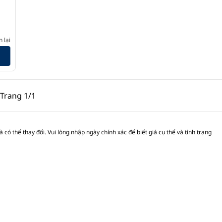
n by Hilton
 lại
g trước, 1/1
Trang sau, 1/1
Trang
1/1
Trang 1/1
 có thể thay đổi. Vui lòng nhập ngày chính xác để biết giá cụ thể và tình trạng