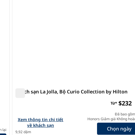
ảnh sau
ảnh trước
1/12
Khách sạn La Jolla, Bộ Curio Collection by Hilton
Khách sạn La Jolla, Bộ Curio Collection by Hilton
$232
Từ*
ilton
Đã bao gồm
Xem chi tiết khách sạn cho Hotel La Jolla, Curio Collecti
Honors Giảm giá Không hoàn
Xem thông tin chi tiết
về khách sạn
Chọn ngày
stry Collection by Hilton
 lại
9,92 dặm