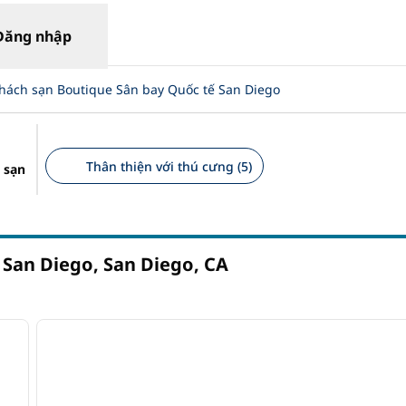
Đăng nhập
hách sạn Boutique Sân bay Quốc tế San Diego
Thân thiện với thú cưng (5)
 sạn
Bộ lọc được đề xuất
 San Diego, San Diego,
CA
/
12
1
ảnh sau
ảnh trước
1/12