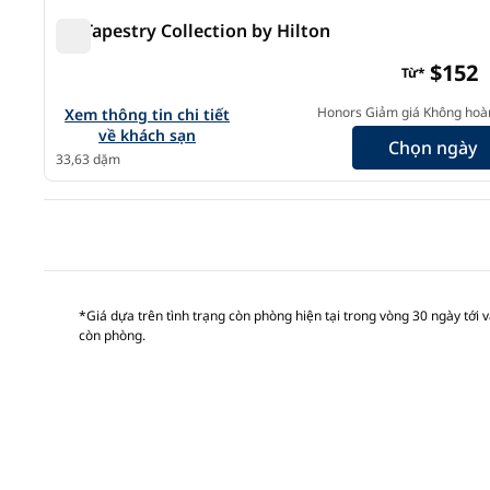
Bộ Tapestry Collection by Hilton
Bộ Tapestry Collection by Hilton
$152
Từ*
Xem chi tiết khách sạn The Fin Hotel, Tapestry Collectio
Honors Giảm giá Không hoàn
Xem thông tin chi tiết
về khách sạn
Chọn ngày
33,63 dặm
Tran
*Giá dựa trên tình trạng còn phòng hiện tại trong vòng 30 ngày tới và
còn phòng.