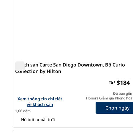
Khách sạn Carte San Diego Downtown, Bộ Curio
Collection by Hilton
Khách sạn Carte San Diego Downtown, Bộ Curio Colle
$184
Từ*
Đã bao gồm
Xem chi tiết khách sạn cho Carte Hotel San Diego Downt
Honors Giảm giá Không hoàn
Xem thông tin chi tiết
về khách sạn
Chọn ngày
1,66 dặm
Hồ bơi ngoài trời
1