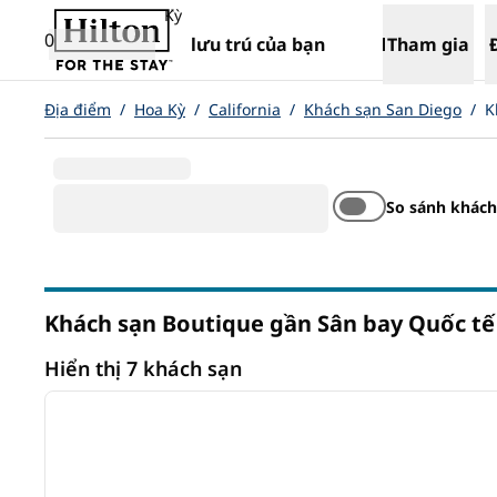
Bỏ qua nội dung
,
Mở tab mới
Kỳ
0
lưu trú của bạn
Tham gia
Địa điểm
/
Hoa Kỳ
/
California
/
Khách sạn San Diego
/
K
So sánh khách
Khách sạn Boutique gần Sân bay Quốc tế
California
Hiển thị 7 khách sạn
1
Hiển thị 7 khách sạn
ảnh trước
1/12