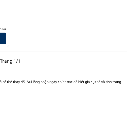
n by Hilton
 lại
g trước, 1/1
Trang sau, 1/1
Trang
1/1
Trang 1/1
 có thể thay đổi. Vui lòng nhập ngày chính xác để biết giá cụ thể và tình trạng