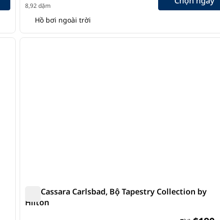
Chọn ngày
8,92 dặm
Hồ bơi ngoài trời
/
7
1
ảnh sau
ảnh trước
1/12
The Cassara Carlsbad, Bộ Tapestry Collection by
Hilton
The Cassara Carlsbad, Bộ Tapestry Collection by Hilt