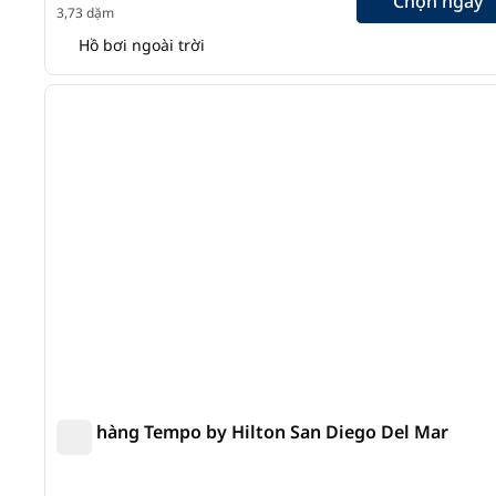
Chọn ngày
3,73 dặm
Hồ bơi ngoài trời
1
ảnh trước
1/7
Nhà hàng Tempo by Hilton San Diego Del Mar
Nhà hàng Tempo by Hilton San Diego Del Mar