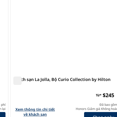
ảnh sau
ảnh trước
1/12
Khách sạn La Jolla, Bộ Curio Collection by Hilton
Khách sạn La Jolla, Bộ Curio Collection by Hilton
on
$245
Từ*
 phí
Đã bao gồm
llection by Hilton
 lại
Xem chi tiết khách sạn cho Hotel La Jolla, Curio Collecti
Honors Giảm giá Không hoàn
Xem thông tin chi tiết
về khách sạn