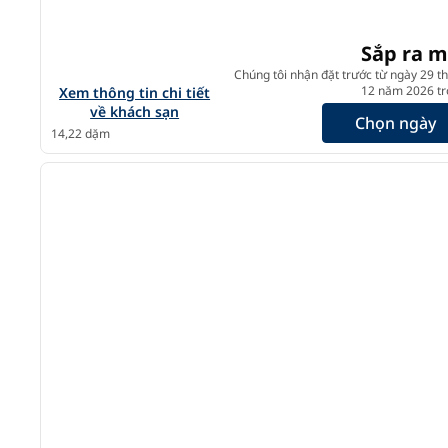
Sắp ra m
Chúng tôi nhận đặt trước từ ngày 29 t
Xem chi tiết khách sạn Tempo by Hilton San Diego Del M
12 năm 2026 trở
Xem thông tin chi tiết
về khách sạn
Chọn ngày
14,22 dặm
1
ảnh trước
1/12