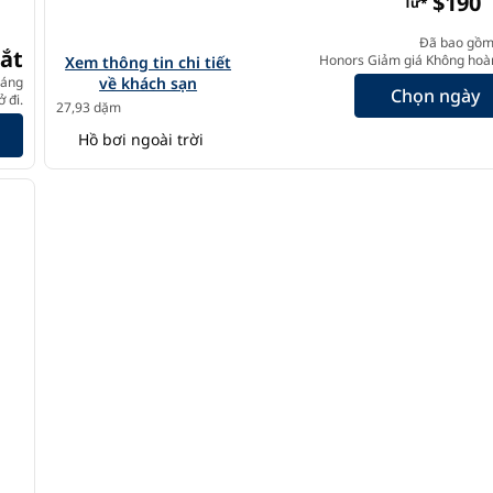
$190
Từ*
Đã bao gồm
ắt
Xem chi tiết khách sạn cho The Cassara Carlsbad, Tapestr
Honors Giảm giá Không hoàn
Xem thông tin chi tiết
háng
về khách sạn
Chọn ngày
ar
 đi.
27,93 dặm
Hồ bơi ngoài trời
/
12
ảnh sau