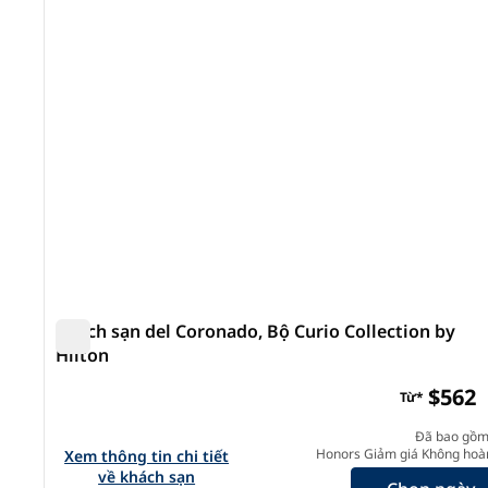
ảnh trước
1/12
Khách sạn del Coronado, Bộ Curio Collection by
Hilton
Khách sạn del Coronado, Bộ Curio Collection by Hilt
$562
Từ*
Đã bao gồm
Xem chi tiết khách sạn cho Hotel del Coronado, Curio Co
Honors Giảm giá Không hoàn
Xem thông tin chi tiết
về khách sạn