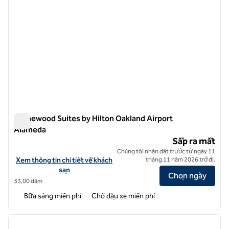
Homewood Suites by Hilton Oakland Airport
Alameda
Homewood Suites by Hilton Oakland Airport Alameda
Sắp ra mắt
Chúng tôi nhận đặt trước từ ngày 11
Xem chi tiết khách sạn cho Homewood Suites by Hilton Oakland Air
Xem thông tin chi tiết về khách
tháng 11 năm 2026 trở đi.
sạn
Chọn ngày
33,00 dặm
Bữa sáng miễn phí
Chỗ đậu xe miễn phí
1
/
12
ảnh trước
ảnh sa
1/12