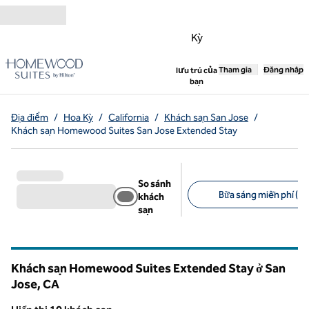
Bỏ qua nội dung
Kỳ
,
Tham gia
Mở tab mới
Đăng nhập
lưu trú của
bạn
Địa điểm
/
Hoa Kỳ
/
California
/
Khách sạn San Jose
/
Khách sạn Homewood Suites San Jose Extended Stay
So sánh
Bữa sáng miễn phí (10
khách
sạn
Bộ lọc được đề xuất
Khách sạn Homewood Suites Extended Stay ở San
Jose,
CA
California