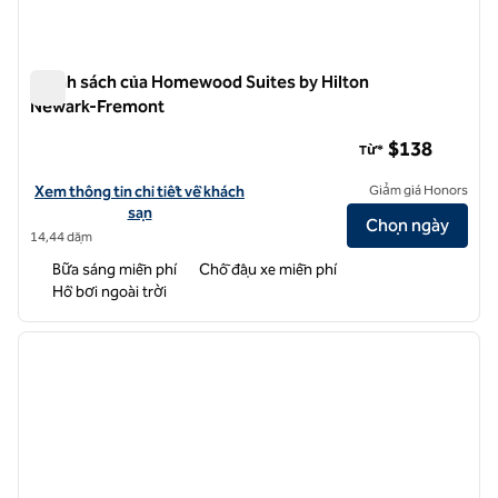
Chính sách của Homewood Suites by Hilton
Newark-Fremont
Chính sách của Homewood Suites by Hilton Newark-Fremon
$138
Từ*
Xem chi tiết khách sạn cho Homewood Suites by Hilton Newark-Fr
Xem thông tin chi tiết về khách
Giảm giá Honors
sạn
Chọn ngày
14,44 dặm
Bữa sáng miễn phí
Chỗ đậu xe miễn phí
Hồ bơi ngoài trời
1
/
12
ảnh trước
ảnh sa
1/12