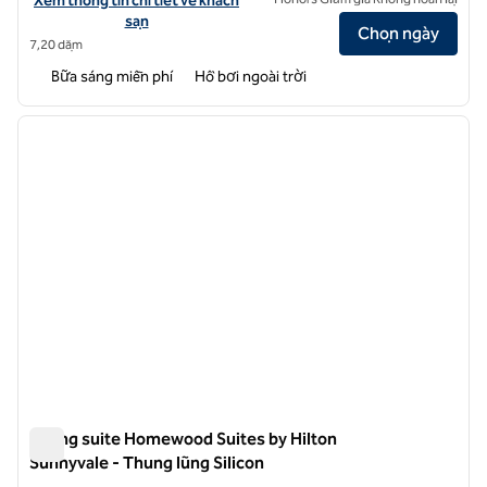
Xem thông tin chi tiết về khách
sạn
Chọn ngày
7,20 dặm
Bữa sáng miễn phí
Hồ bơi ngoài trời
1
/
12
ảnh trước
ảnh sa
1/12
Phòng suite Homewood Suites by Hilton
Sunnyvale - Thung lũng Silicon
Phòng suite Homewood Suites by Hilton Sunnyvale - Thung lũ