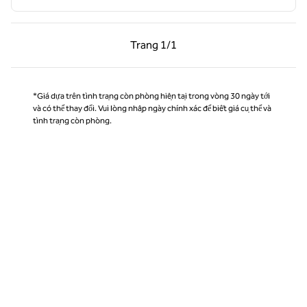
Trang trước, 1/1
Trang sau, 1/1
Trang
1/1
Trang 1/1
*Giá dựa trên tình trạng còn phòng hiện tại trong vòng 30 ngày tới
và có thể thay đổi. Vui lòng nhập ngày chính xác để biết giá cụ thể và
tình trạng còn phòng.