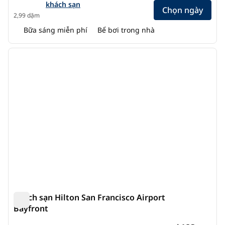
khách sạn
Chọn ngày
2,99 dặm
Bữa sáng miễn phí
Bể bơi trong nhà
1
/
12
ảnh trước
ảnh s
1/12
Khách sạn Hilton San Francisco Airport
Bayfront
Khách sạn Hilton San Francisco Airport Bayfront