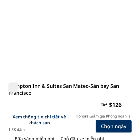
Hampton Inn & Suites San Mateo-Sân bay San
Francisco
Hampton Inn & Suites San Mateo-Sân bay San Francisc
$126
Từ*
Xem chi tiết khách sạn cho Hampton Inn & Suites San Mate
Honors Giảm giá Không hoàn lại
Xem thông tin chi tiết về
khách sạn
Chọn ngày
1,58 dặm
Bữa sáng miễn phí
Chỗ đậu xe miễn phí