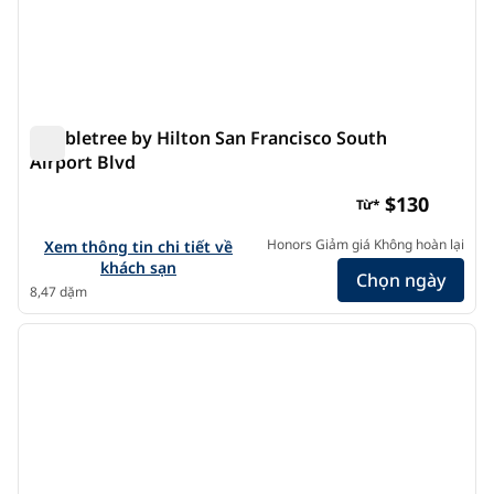
Doubletree by Hilton San Francisco South
Airport Blvd
Doubletree by Hilton San Francisco South Airport Blvd
$130
Từ*
Xem chi tiết khách sạn cho Doubletree by Hilton San Franci
Honors Giảm giá Không hoàn lại
Xem thông tin chi tiết về
khách sạn
Chọn ngày
8,47 dặm
1
/
12
ảnh trước
ảnh s
1/12