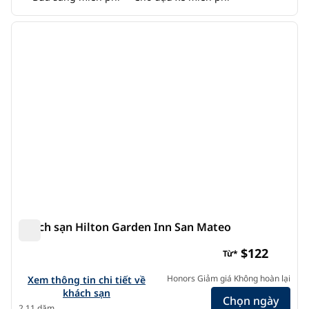
1
/
12
ảnh trước
ảnh s
1/12
Khách sạn Hilton Garden Inn San Mateo
Khách sạn Hilton Garden Inn San Mateo
$122
Từ*
Xem chi tiết khách sạn cho Hilton Garden Inn San Mateo
Honors Giảm giá Không hoàn lại
Xem thông tin chi tiết về
khách sạn
Chọn ngày
2,11 dặm