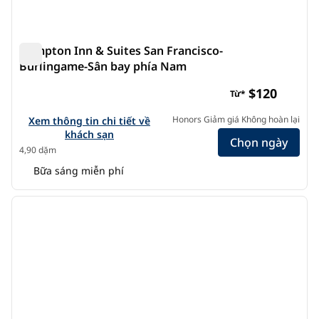
Hampton Inn & Suites San Francisco-
Burlingame-Sân bay phía Nam
Hampton Inn & Suites San Francisco-Burlingame-Sân b
$120
Từ*
Xem chi tiết khách sạn cho Hampton Inn & Suites San Fran
Honors Giảm giá Không hoàn lại
Xem thông tin chi tiết về
khách sạn
Chọn ngày
4,90 dặm
Bữa sáng miễn phí
1
/
12
ảnh trước
ảnh s
1/12