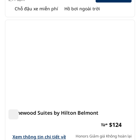
Chỗ đậu xe miễn phí
Hồ bơi ngoài trời
1
/
12
ảnh trước
ảnh s
1/12
Homewood Suites by Hilton Belmont
Homewood Suites by Hilton Belmont
$124
Từ*
Xem chi tiết khách sạn cho Homewood Suites by Hilton Be
Honors Giảm giá Không hoàn lại
Xem thông tin chi tiết về