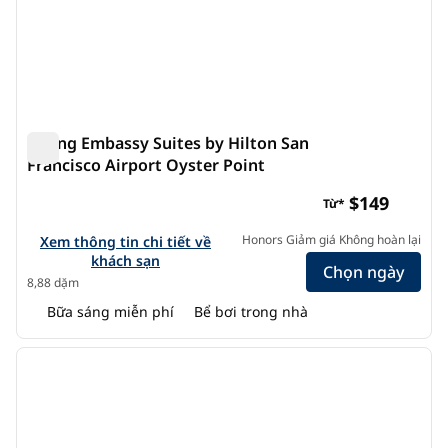
Phòng Embassy Suites by Hilton San
Francisco Airport Oyster Point
Phòng Embassy Suites by Hilton San Francisco Airport 
$149
Từ*
Xem chi tiết khách sạn cho Embassy Suites by Hilton San Fr
Honors Giảm giá Không hoàn lại
Xem thông tin chi tiết về
khách sạn
Chọn ngày
8,88 dặm
Bữa sáng miễn phí
Bể bơi trong nhà
1
/
12
ảnh trước
ảnh s
1/12