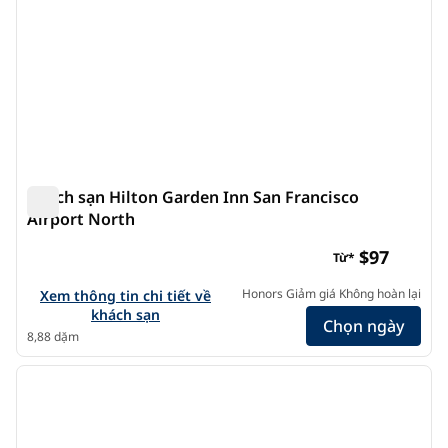
Khách sạn Hilton Garden Inn San Francisco
Airport North
Khách sạn Hilton Garden Inn San Francisco Airport Nor
$97
Từ*
Xem chi tiết khách sạn cho Hilton Garden Inn San Francisc
Honors Giảm giá Không hoàn lại
Xem thông tin chi tiết về
khách sạn
Chọn ngày
8,88 dặm
1
/
12
ảnh trước
ảnh s
1/12