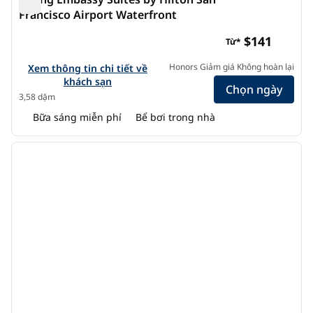
Francisco Airport Waterfront
Phòng Embassy Suites by Hilton San Francisco Airport 
$141
Từ*
Xem chi tiết khách sạn cho Embassy Suites by Hilton San F
Honors Giảm giá Không hoàn lại
Xem thông tin chi tiết về
khách sạn
Chọn ngày
3,58 dặm
Bữa sáng miễn phí
Bể bơi trong nhà
1
/
12
ảnh trước
ảnh s
1/12