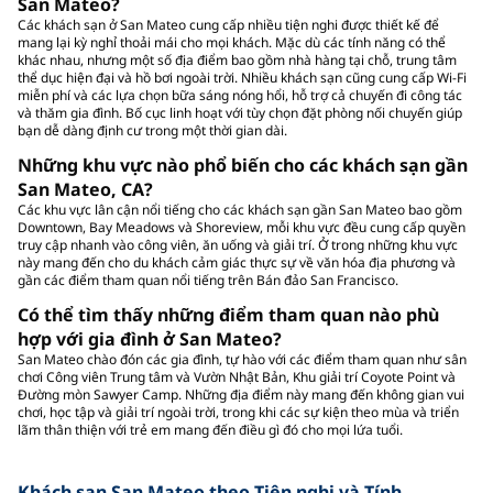
San Mateo?
Các khách sạn ở San Mateo cung cấp nhiều tiện nghi được thiết kế để
mang lại kỳ nghỉ thoải mái cho mọi khách. Mặc dù các tính năng có thể
khác nhau, nhưng một số địa điểm bao gồm nhà hàng tại chỗ, trung tâm
thể dục hiện đại và hồ bơi ngoài trời. Nhiều khách sạn cũng cung cấp Wi-Fi
miễn phí và các lựa chọn bữa sáng nóng hổi, hỗ trợ cả chuyến đi công tác
và thăm gia đình. Bố cục linh hoạt với tùy chọn đặt phòng nối chuyến giúp
bạn dễ dàng định cư trong một thời gian dài.
Những khu vực nào phổ biến cho các khách sạn gần
San Mateo, CA?
Các khu vực lân cận nổi tiếng cho các khách sạn gần San Mateo bao gồm
Downtown, Bay Meadows và Shoreview, mỗi khu vực đều cung cấp quyền
truy cập nhanh vào công viên, ăn uống và giải trí. Ở trong những khu vực
này mang đến cho du khách cảm giác thực sự về văn hóa địa phương và
gần các điểm tham quan nổi tiếng trên Bán đảo San Francisco.
Có thể tìm thấy những điểm tham quan nào phù
hợp với gia đình ở San Mateo?
San Mateo chào đón các gia đình, tự hào với các điểm tham quan như sân
chơi Công viên Trung tâm và Vườn Nhật Bản, Khu giải trí Coyote Point và
Đường mòn Sawyer Camp. Những địa điểm này mang đến không gian vui
chơi, học tập và giải trí ngoài trời, trong khi các sự kiện theo mùa và triển
lãm thân thiện với trẻ em mang đến điều gì đó cho mọi lứa tuổi.
Khách sạn San Mateo theo Tiện nghi và Tính