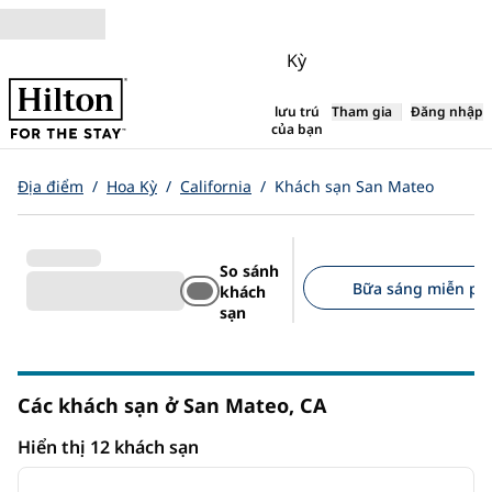
Bỏ qua nội dung
Kỳ
Tham gia
Đăng nhập
lưu trú
,
Mở tab mới
của bạn
Địa điểm
/
Hoa Kỳ
/
California
/
Khách sạn San Mateo
So sánh
Bữa sáng miễn phí 
khách
sạn
Bộ lọc được đề xuất
Các khách sạn ở San Mateo,
CA
California
Hiển thị 12 khách sạn
1
/
12
Hiển thị 12 khách sạn
ảnh trước
ảnh s
1/12