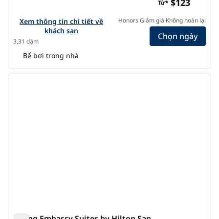
$123
Từ*
Xem chi tiết khách sạn cho Hilton San Francisco Airport Ba
Honors Giảm giá Không hoàn lại
Xem thông tin chi tiết về
khách sạn
Chọn ngày
3,31 dặm
Bể bơi trong nhà
1
/
12
ảnh trước
ảnh s
1/12
Phòng Embassy Suites by Hilton San