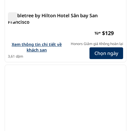
Doubletree by Hilton Hotel Sân bay San
Francisco
Doubletree by Hilton Hotel Sân bay San Francisco
$129
Từ*
Xem chi tiết khách sạn cho Doubletree by Hilton Hotel San 
Honors Giảm giá Không hoàn lại
Xem thông tin chi tiết về
khách sạn
Chọn ngày
3,61 dặm
1
/
12
ảnh trước
ảnh s
1/12