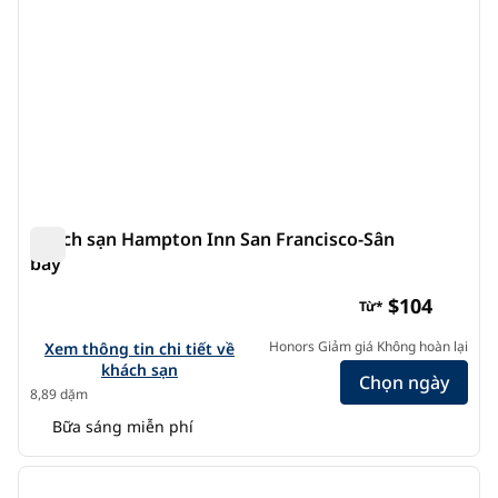
Khách sạn Hampton Inn San Francisco-Sân
bay
Khách sạn Hampton Inn San Francisco-Sân bay
$104
Từ*
Xem chi tiết khách sạn tại Hampton Inn San Francisco-Airp
Honors Giảm giá Không hoàn lại
Xem thông tin chi tiết về
khách sạn
Chọn ngày
8,89 dặm
Bữa sáng miễn phí
1
/
12
ảnh trước
ảnh s
1/12