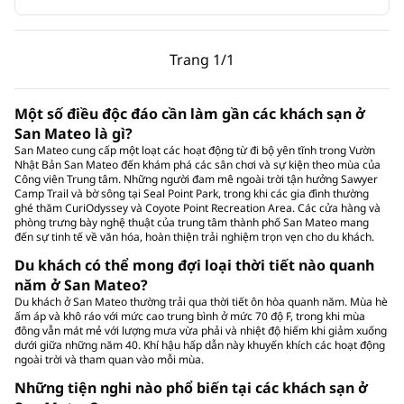
Trang trước, 1/1
Trang sau, 1/1
Trang
1/1
Trang 1/1
Một số điều độc đáo cần làm gần các khách sạn ở
San Mateo là gì?
San Mateo cung cấp một loạt các hoạt động từ đi bộ yên tĩnh trong Vườn
Nhật Bản San Mateo đến khám phá các sân chơi và sự kiện theo mùa của
Công viên Trung tâm. Những người đam mê ngoài trời tận hưởng Sawyer
Camp Trail và bờ sông tại Seal Point Park, trong khi các gia đình thường
ghé thăm CuriOdyssey và Coyote Point Recreation Area. Các cửa hàng và
phòng trưng bày nghệ thuật của trung tâm thành phố San Mateo mang
đến sự tinh tế về văn hóa, hoàn thiện trải nghiệm trọn vẹn cho du khách.
Du khách có thể mong đợi loại thời tiết nào quanh
năm ở San Mateo?
Du khách ở San Mateo thường trải qua thời tiết ôn hòa quanh năm. Mùa hè
ấm áp và khô ráo với mức cao trung bình ở mức 70 độ F, trong khi mùa
đông vẫn mát mẻ với lượng mưa vừa phải và nhiệt độ hiếm khi giảm xuống
dưới giữa những năm 40. Khí hậu hấp dẫn này khuyến khích các hoạt động
ngoài trời và tham quan vào mỗi mùa.
Những tiện nghi nào phổ biến tại các khách sạn ở