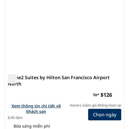
Home2 Suites by Hilton San Francisco Airport
North
Home2 Suites by Hilton San Francisco Airport North
$126
Từ*
Xem chi tiết khách sạn cho Home2 Suites by Hilton San Fra
Honors Giảm giá Không hoàn lại
Xem thông tin chi tiết về
khách sạn
Chọn ngày
8,90 dặm
Bữa sáng miễn phí