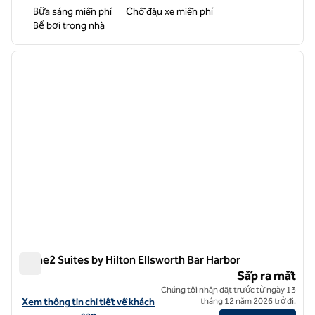
Bữa sáng miễn phí
Chỗ đậu xe miễn phí
Bể bơi trong nhà
1
/
11
ảnh trước
ảnh sa
1/11
Home2 Suites by Hilton Ellsworth Bar Harbor
Home2 Suites by Hilton Ellsworth Bar Harbor
Sắp ra mắt
Chúng tôi nhận đặt trước từ ngày 13
Xem chi tiết khách sạn cho Home2 Suites by Hilton Ellsworth Bar Ha
Xem thông tin chi tiết về khách
tháng 12 năm 2026 trở đi.