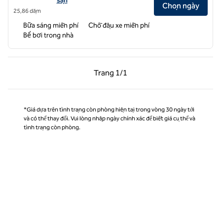
sạn
Chọn ngày
25,86 dặm
Bữa sáng miễn phí
Chỗ đậu xe miễn phí
Bể bơi trong nhà
Trang trước, 1/1
Trang sau, 1/1
Trang
1/1
Trang 1/1
*Giá dựa trên tình trạng còn phòng hiện tại trong vòng 30 ngày tới
và có thể thay đổi. Vui lòng nhập ngày chính xác để biết giá cụ thể và
tình trạng còn phòng.