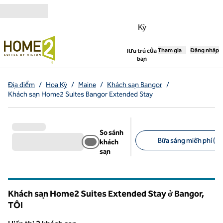
Bỏ qua nội dung
Kỳ
,
Tham gia
Mở tab mới
Đăng nhập
lưu trú của
bạn
Địa điểm
/
Hoa Kỳ
/
Maine
/
Khách sạn Bangor
/
Khách sạn Home2 Suites Bangor Extended Stay
So sánh
Bữa sáng miễn phí (2)
khách
sạn
Bộ lọc được đề xuất
Khách sạn Home2 Suites Extended Stay ở Bangor,
TÔI
Maine